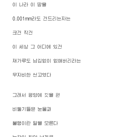
이 나라 이 땅을
0.001mm라도 건드리는자는
크건 작건
이 세상 그 어디에 있건
재가루도 남김없이 없애버리라는
무자비한 선고였다
그래서 평양에 깃을 편
비둘기들은 눈물과
불행이란 말을 모른다