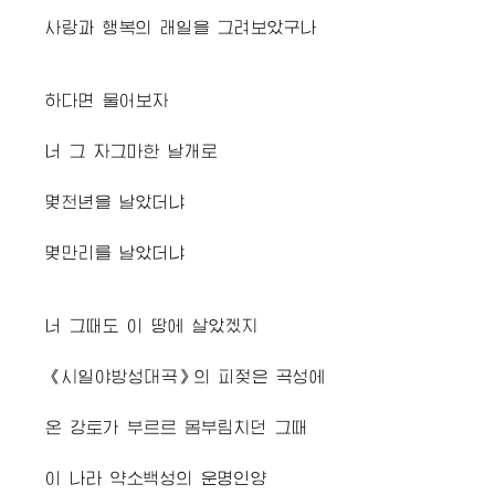
사랑과 행복의 래일을 그려보았구나
하다면 물어보자
너 그 자그마한 날개로
몇천년을 날았더냐
몇만리를 날았더냐
너 그때도 이 땅에 살았겠지
《시일야방성대곡》의 피젖은 곡성에
온 강토가 부르르 몸부림치던 그때
이 나라 약소백성의 운명인양