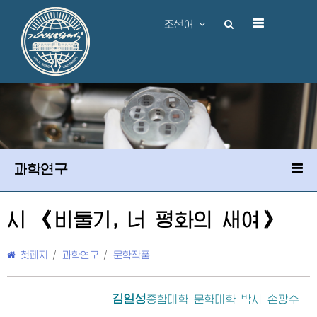
조선어
과학연구
시 《비둘기, 너 평화의 새여》
첫페지
/
과학연구
/
문학작품
김일성
종합대학 문학대학 박사 손광수