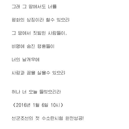
그래 그 땅에서도 너를
평화의 상징이라 할수 있으랴
그 땅에서 짓밟힌 사람들이,
비명에 숨진 령혼들이
너의 날개우에
사랑과 꿈을 실을수 있으랴
허나 너 오늘 들었으리라
《2016년 1월 6일 10시》
선군조선의 첫 수소탄시험 완전성공!