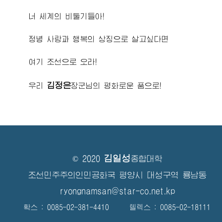
너 세계의 비둘기들아!
정녕 사랑과 행복의 상징으로 살고싶다면
여기 조선으로 오라!
김정은
우리
장군님
의 평화로운 품으로!
김일성
© 2020
종합대학
조선민주주의인민공화국 평양시 대성구역 룡남동
ryongnamsan@star-co.net.kp
확스 : 0085-02-381-4410 텔렉스 : 0085-02-18111