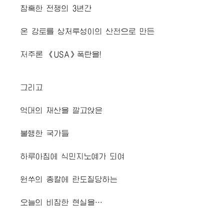
참혹한 전쟁의 3년간
온 강토를 상처투성이의 산천으로 만든
저주론 《USA》폭탄을!
그리고
억대의 재산을 깔고앉은
불행한 국가들
하루아침에 식민지노예가 되여
원쑤의 총칼에 란도질당하는
오늘의 비참한 현실을…