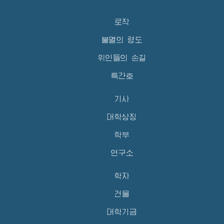
로작
불멸의 령도
위인들의 손길
특간호
기사
대학상징
학부
연구소
학자
건물
대학기금