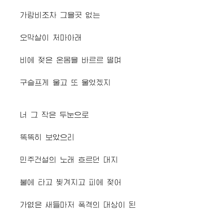
가랑비조차 그을곳 없는
오막살이 처마아래
비에 젖은 온몸을 바르르 떨며
구슬프게 울고 또 울었겠지
너 그 작은 두눈으로
똑똑히 보았으리
민주건설의 노래 흐르던 대지
불에 타고 찢겨지고 피에 젖어
가엾은 새들마저 폭격의 대상이 된