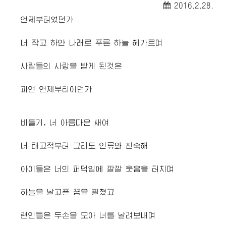
2016.2.28.
언제부터였던가
너 작고 하얀 나래로 푸른 하늘 헤가르며
사람들의 사랑을 받게 된것은
과연 언제부터이던가
비둘기, 너 아름다운 새여
너 태고적부터 그리도 인류와 친숙해
아이들은 너의 퍼덕임에 깔깔 웃음을 터치며
하늘을 날고픈 꿈을 펼쳤고
련인들은 두손을 모아 너를 날려보내며