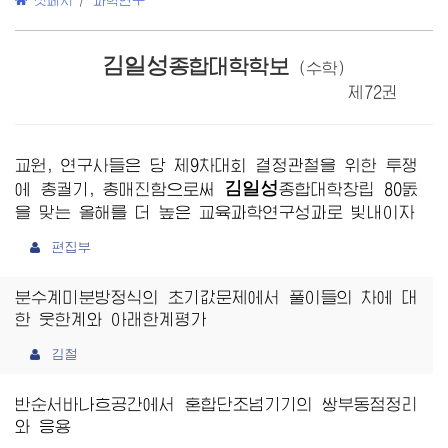
첫페지
/
과학연구
김일성
종합대학학보
(수학)
제72권
교원, 연구사들은 당 제9차대회 결정관철을 위한 투쟁
김일성
에 총궐기, 총매진함으로써
종합대학
창립 80돐
을 맞는 올해를 더 높은 교육과학연구성과로 빛내이자
편집부
분수계미분방정식의 초기값문제에서 풀이들의 차에 대
한 웃한계와 아래한계평가
김철
반순서바나흐공간에서 혼합단조넘기기의 쌍부동점정리
와 응용