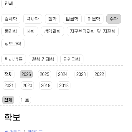
전체
경제학
력사학
철학
법률학
어문학
수학
물리학
화학
생명과학
지구환경과학 및 지질학
정보과학
력사,법률
철학,경제학
자연과학
전체
2026
2025
2024
2023
2022
2021
2020
2019
2018
전체
1 호
학보