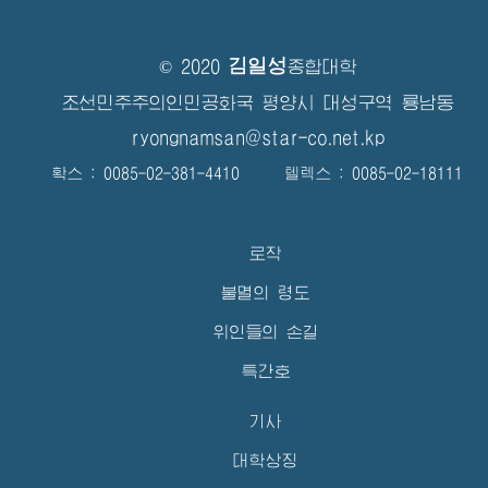
김일성
© 2020
종합대학
조선민주주의인민공화국 평양시 대성구역 룡남동
ryongnamsan@star-co.net.kp
확스 : 0085-02-381-4410 텔렉스 : 0085-02-18111
로작
불멸의 령도
위인들의 손길
특간호
기사
대학상징