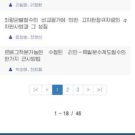
리일명, 리정환
최량판별함수의 비교평가에 의한 고차원정규자료의
q
차원사영과 그 성질
림창호, 전경선
르베그적분가능한 수정된 리만－류빌분수계도함수의
한가지 근사방법
박순애, 최희철
|<
<
1
2
3
>
>|
1 - 18 / 46