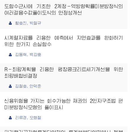
도함수근사에 기초한 2계정－역방향확률미분방정식의
여러걸음수값풀이도식의 안정성개선
황호진, 박철규
시계렬자료를 리용한 예측에서 지연효과를 완화하기
위한 한가지 손실함수
김동혁, 백강훈
R－최량계획을 리용한 팽창콩크리트세기개선을 위한
최량배합비결정
김철호, 안덕준
신용위험을 가지는 회수가능한 채권의 2인자구조법 편
미분방정식모형의 풀이표시
리류경, 오형철