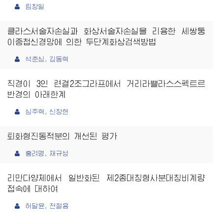
림창일
클라스서술자손실과 화상서술자손실을 리용한 세쌍둥
이중첩신경망에 의한 두단계화상검색방법
석춘심, 김동혁
직경이 3인 련결2조그라프에서 거리라쁠라스스펙트르
반경의 아래한계
심주혁, 신창현
퇴화형진동적분의 개선된 평가
홍려명, 채규성
리만다양체에서 일반화된 제2종대칭형사분대칭비계량
접속에 대하여
허달윤, 전철용