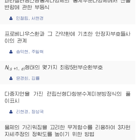
파라캘러공간형통계다양체의 통계부분다양체에서 첸불
변량에 관한 부등식
민철림, 서현경
프로베니우스환과 그 간약환에 기초한 안정자부호들사
이의 관계
송억현, 주일혁
N
형태의 몇가지 최량5원부순환부호
(
s
+1,
e
)
은경희, 김률
다중지연을 가진 련립선형다항분수계미분방정식의 풀
이표시
리현경, 정성국
물체의 가리워짐을 고려한 무게함수를 리용하여 3차원
자세추정의 정확도를 높이기 위한 방법