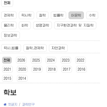
전체
경제학
력사학
철학
법률학
어문학
수학
물리학
화학
생명과학
지구환경과학 및 지질학
정보과학
력사,법률
철학,경제학
자연과학
전체
2026
2025
2024
2023
2022
2021
2020
2019
2018
2017
2016
2015
2014
학보
첫페지
/
과학연구