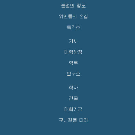
불멸의 령도
위인들의 손길
특간호
기사
대학상징
학부
연구소
학자
건물
대학기금
구내길을 따라