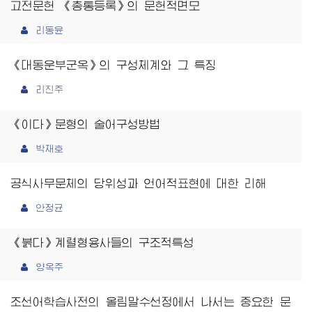
고전문헌 《총통등록》의 문헌적면모
리동윤
《대동운부군옥》의 구성체계와 그 특징
리진주
《이다》문형의 술어구성방법
박재호
공식사무문체의 당위성과 언어적표현에 대한 리해
안정균
《붉다》계렬형용사들의 구조적특성
양옥주
조선어학습사전의 올림말수선정에서 나서는 중요한 문