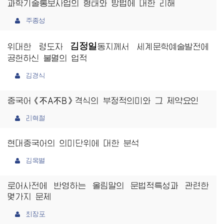
과학기술통보사업의 형태와 방법에 대한 리해
주종성
김정일
위대한 령도자
동지
께서 세계문학예술발전에
공헌하신 불멸의 업적
김경식
중국어《不A不B》격식의 부정적의미와 그 제약요인
리혁철
현대중국어의 의미단위에 대한 분석
김옥별
로어사전에 반영하는 올림말의 문법적특성과 관련한
몇가지 문제
최장포