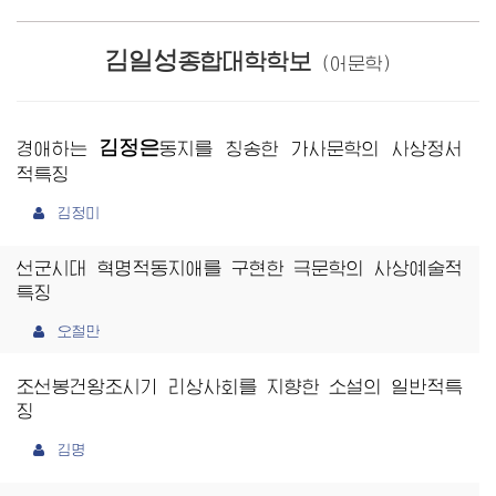
김일성
종합대학학보
(어문학)
김정은
경애하는
동지
를 칭송한 가사문학의 사상정서
적특징
김정미
선군시대 혁명적동지애를 구현한 극문학의 사상예술적
특징
오철만
조선봉건왕조시기 리상사회를 지향한 소설의 일반적특
징
김명