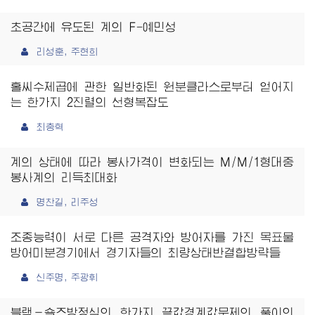
초공간에 유도된 계의 F−예민성
리성훈, 주현희
홀씨수제곱에 관한 일반화된 원분클라스로부터 얻어지
는 한가지 2진렬의 선형복잡도
최충혁
계의 상태에 따라 봉사가격이 변화되는 M/M/1형대중
봉사계의 리득최대화
명찬길, 리주성
조종능력이 서로 다른 공격자와 방어자를 가진 목표물
방어미분경기에서 경기자들의 최량상태반결합방략들
신주명, 주광휘
블랙－숄즈방정식의 한가지 끝값경계값문제의 풀이의