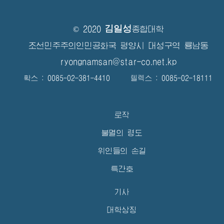
김일성
© 2020
종합대학
조선민주주의인민공화국 평양시 대성구역 룡남동
ryongnamsan@star-co.net.kp
확스 : 0085-02-381-4410 텔렉스 : 0085-02-18111
로작
불멸의 령도
위인들의 손길
특간호
기사
대학상징