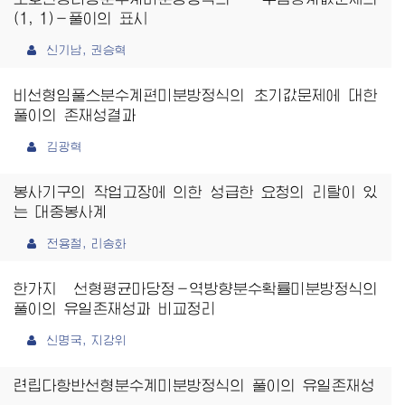
(1, 1)－풀이의 표시
신기남, 권승혁
비선형임풀스분수계편미분방정식의 초기값문제에 대한
풀이의 존재성결과
김광혁
봉사기구의 작업고장에 의한 성급한 요청의 리탈이 있
는 대중봉사계
전용철, 리송화
한가지 선형평균마당정－역방향분수확률미분방정식의
풀이의 유일존재성과 비교정리
신명국, 지강위
련립다항반선형분수계미분방정식의 풀이의 유일존재성