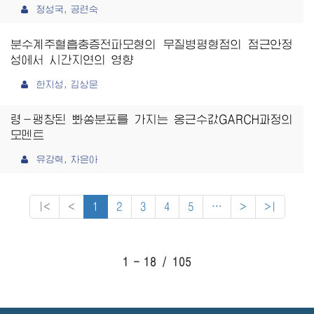
정성국, 공련숙
분수계주혈흡충증전파모형의 무질병평형점의 점근안정
성에서 시간지연의 영향
한지성, 김상문
령－팽창된 뽜쏭분포를 가지는 옹근수값GARCH과정의
모멘트
유강혁, 차은아
|<
<
1
2
3
4
5
⋯
>
>|
1 - 18 / 105