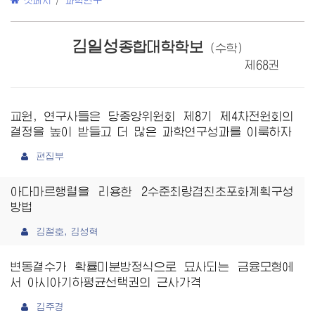
첫페지
/
과학연구
김일성
종합대학학보
(수학)
제68권
교원, 연구사들은 당중앙위원회 제8기 제4차전원회의
결정을 높이 받들고 더 많은 과학연구성과를 이룩하자
편집부
아다마르행렬을 리용한 2수준최량겹친초포화계획구성
방법
김철호, 김성혁
변동곁수가 확률미분방정식으로 묘사되는 금융모형에
서 아시아기하평균선택권의 근사가격
김주경