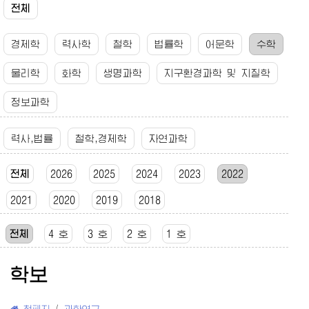
전체
경제학
력사학
철학
법률학
어문학
수학
물리학
화학
생명과학
지구환경과학 및 지질학
정보과학
력사,법률
철학,경제학
자연과학
전체
2026
2025
2024
2023
2022
2021
2020
2019
2018
전체
4 호
3 호
2 호
1 호
학보