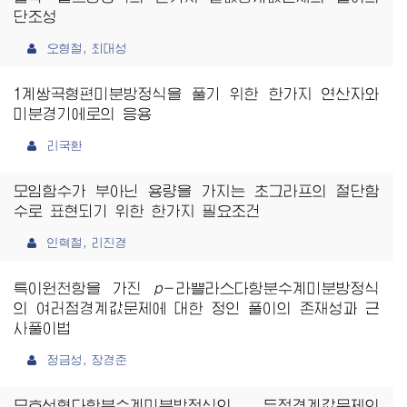
단조성
오형철, 최대성
1계쌍곡형편미분방정식을 풀기 위한 한가지 연산자와
미분경기에로의 응용
리국환
모임함수가 부아닌 용량을 가지는 초그라프의 절단함
수로 표현되기 위한 한가지 필요조건
인혁철, 리진경
특이원천항을 가진
p
－라쁠라스다항분수계미분방정식
의 여러점경계값문제에 대한 정인 풀이의 존재성과 근
사풀이법
정금성, 장경준
모호선형다항분수계미분방정식의 두점경계값문제의