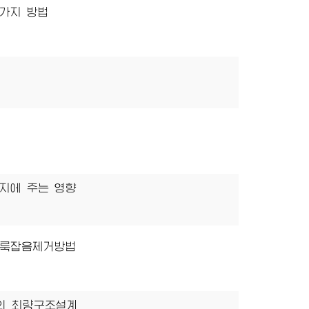
가지 방법
지에 주는 영향
얼룩잡음제거방법
의 최량구조설계