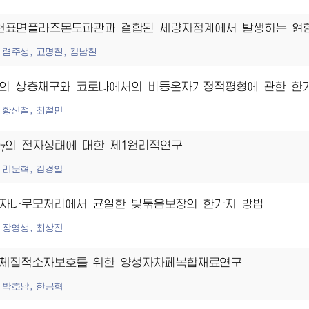
원표면플라즈몬도파관과 결합된 세량자점계에서 발생하는 얽
렴주성, 고명철, 김남철
의 상층채구와 코로나에서의 비등온자기정적평형에 관한 한
황신철, 최철민
O
의 전자상태에 대한 제1원리적연구
7
리문혁, 김경일
자나무모처리에서 균일한 빛묶음보장의 한가지 방법
장영성, 최상진
체집적소자보호를 위한 양성자차페복합재료연구
박호남, 한금혁