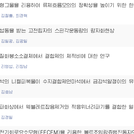
형그물을 리용하여 류체흐름모의의 정확성을 높이기 위한 한
김철홍, 최경혁
섭동을 받는 고전립자의 스핀각운동량의 량자화현상
김일광, 김광일
질화붕소소결체에서 결합제의 체적비에 대한 연구
리영섭, 리창남
석의 니켈피복물이 수지결합제연마석에서 금강석알갱이의 유
김호남
파화상에서 웨블레트잡음제거와 적응위너려파기를 결합한 
김경일
전기회로요소모형(FECEM)을 리용한 볼트조임랑쥬뱅진동자