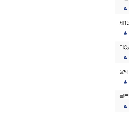
제1
TiO
용액
볼트