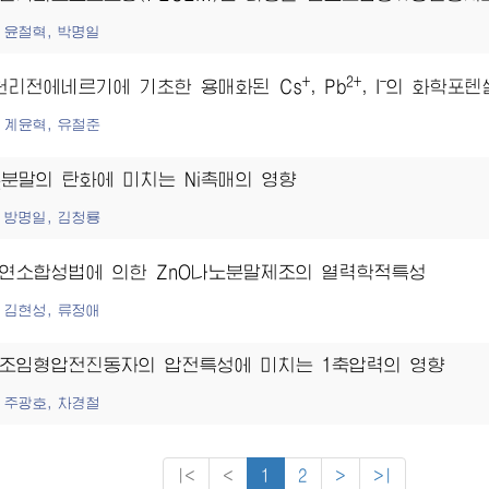
윤철혁, 박명일
+
2+
-
원리전에네르기에 기초한 용매화된 Cs
, Pb
, I
의 화학포텐
계윤혁, 유철준
분말의 탄화에 미치는 Ni촉매의 영향
2
방명일, 김청룡
연소합성법에 의한 ZnO나노분말제조의 열력학적특성
김현성, 류정애
조임형압전진동자의 압전특성에 미치는 1축압력의 영향
주광호, 차경철
|<
<
1
2
>
>|