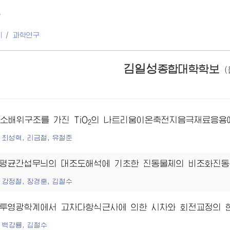
보
지
/
과학연구
김일성
종합대학학보
산소배위구조를 가진 TiO
의 나트리움이온축전지음극재료응용에
2
최성혁, 리금철, 유철준
평균간섭무늬의 대조도해석에 기초한 진동물체의 비조화진동
강정철, 장경훈, 김철수
투영광학계에서 고차다항식근사에 의한 시차와 회전교정의 
백강룡, 김철수