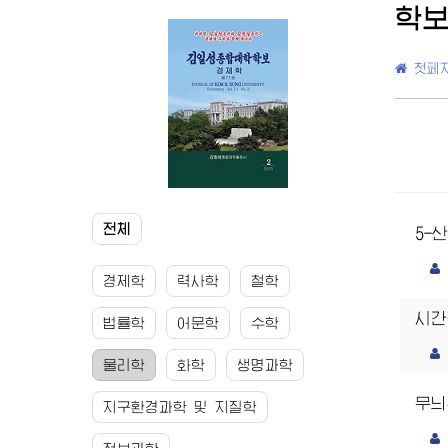
학
첫페
전체
5-
경제학
력사학
철학
시간
법률학
어문학
수학
물리학
화학
생명과학
무늬
지구환경과학 및 지질학