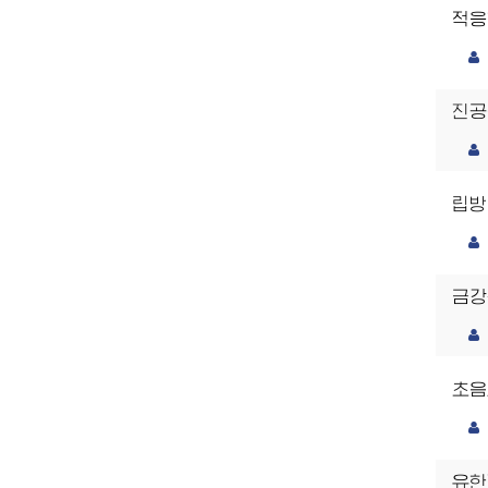
적응
진공
립방
금강
초음
유한