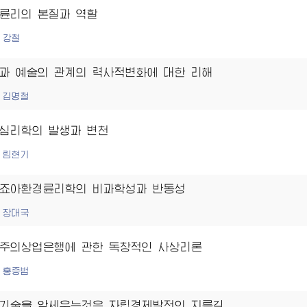
륜리의 본질과 역할
강철
과 예술의 관계의 력사적변화에 대한 리해
김명철
심리학의 발생과 변천
림현기
죠아환경륜리학의 비과학성과 반동성
장대국
주의상업은행에 관한 독창적인 사상리론
홍증범
기술을 앞세우는것은 자립경제발전의 지름길