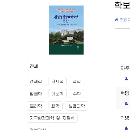
학
첫페
전체
자
경제학
력사학
철학
혁명
법률학
어문학
수학
물리학
화학
생명과학
혁명
지구환경과학 및 지질학