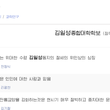
보
지
/
과학연구
김일성
종합대학학보
(철
김일성
주는
위대한 수령
동지
의 절세의 위인상의 상징
전정식
은 인민에 대한 사랑과 믿음
리광천
전통교양을 강화하는것은 현시기 매우 절박하고 중차대한 문
김기철