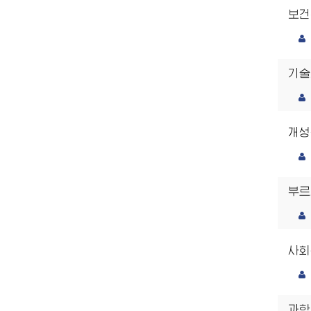
보건
기술
개성
부르
사회
과학