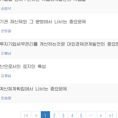
손영석
기관 채산제와 그 운영에서 나서는 중요문제
한영철
투자기업세무관리를 개선하는것은 대외경제관계발전의 중요
리봉남
산으로서의 토지의 특성
김응설
계산체계확립에서 나서는 중요문제
한호윤
|<
<
1
2
3
4
5
⋯
>
>|