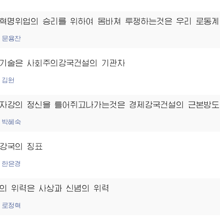
혁명위업의 승리를 위하여 몸바쳐 투쟁하는것은 우리 로동계
문용찬
기술은 사회주의강국건설의 기관차
김원
자강의 정신을 틀어쥐고나가는것은 경제강국건설의 근본방도
박혜숙
강국의 징표
한은경
의 위력은 사상과 신념의 위력
로정혁