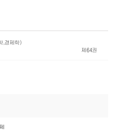
학,경제학)
제64권
제