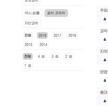
정보과학
주체
력사,법률
철학,경제학
자연과학
과학
전체
2018
2017
2016
2015
2014
자력
전체
4 호
3 호
2 호
1 호
문명
총대