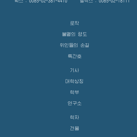
확스 : 0085-02-381-4410 텔렉스 : 0085-02-18111
로작
불멸의 령도
위인들의 손길
특간호
기사
대학상징
학부
연구소
학자
건물