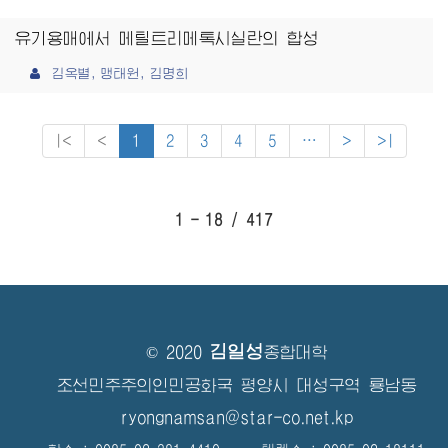
유기용매에서 메틸트리메톡시실란의 합성
김옥별, 맹태원, 김명희
|<
<
1
2
3
4
5
⋯
>
>|
1 - 18 / 417
김일성
© 2020
종합대학
조선민주주의인민공화국 평양시 대성구역 룡남동
ryongnamsan@star-co.net.kp