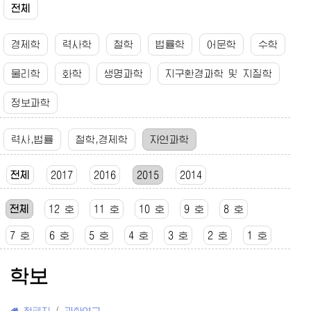
전체
경제학
력사학
철학
법률학
어문학
수학
물리학
화학
생명과학
지구환경과학 및 지질학
정보과학
력사,법률
철학,경제학
자연과학
전체
2017
2016
2015
2014
전체
12 호
11 호
10 호
9 호
8 호
7 호
6 호
5 호
4 호
3 호
2 호
1 호
학보