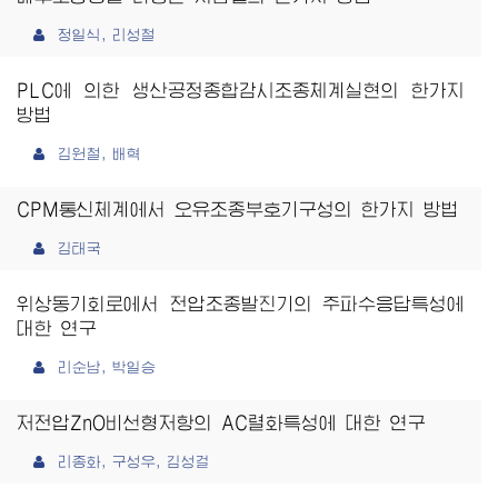
정일식, 리성철
PLC에 의한 생산공정종합감시조종체계실현의 한가지
방법
김원철, 배혁
CPM통신체계에서 오유조종부호기구성의 한가지 방법
김태국
위상동기회로에서 전압조종발진기의 주파수응답특성에
대한 연구
리순남, 박일승
저전압ZnO비선형저항의 AC렬화특성에 대한 연구
리종화, 구성우, 김성걸