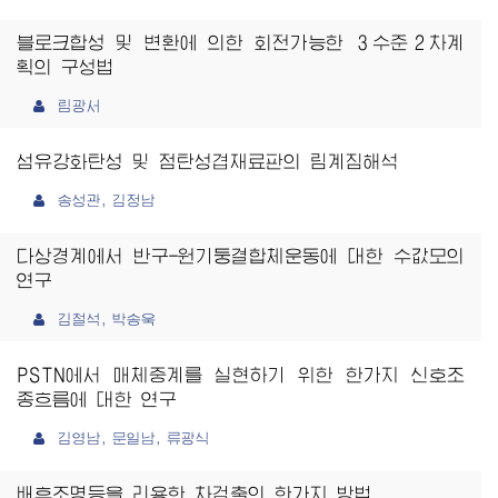
블로크합성 및 변환에 의한 회전가능한 ３수준２차계
획의 구성법
림광서
섬유강화탄성 및 점탄성겹재료판의 림계짐해석
송성관, 김정남
다상경계에서 반구-원기둥결합체운동에 대한 수값모의
연구
김철석, 박송욱
PSTN에서 매체중계를 실현하기 위한 한가지 신호조
종흐름에 대한 연구
김영남, 문일남, 류광식
배후조명등을 리용한 차검출의 한가지 방법