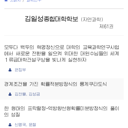
첫페지
/
과학연구
김일성
종합대학학보
(자연과학)
제61권
모두다 백두의 혁명정신으로 대학의 교육과학연구사업
에서 새로운 전환을 일으켜 위대한 대원수님들의 세계
１류급대학건설구상을 빛나게 실현하자
편집부
경계조건을 가진 확률적분방정식의 룽게쿠타도식
김천을, 김성금
한 형태의 프락탈정-역방향선형확률미분방정식의 풀이
의 성질
신명국, 문철