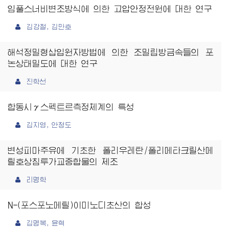
임풀스너비변조방식에 의한 고압안정전원에 대한 연구
김강철, 김만호
해석정밀형삽입원자방법에 의한 조밀립방금속들의 포
논상태밀도에 대한 연구
진학선
합동시γ스펙트르측정체계의 특성
김지영, 안정도
변성피마주유에 기초한 폴리우레탄/폴리메타크릴산메
틸호상침투가교중합물의 제조
리명학
N-(포스포노메틸)이미노디초산의 합성
김명복, 윤혁