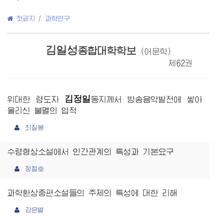
첫페지
/
과학연구
김일성
종합대학학보
(어문학)
제62권
김정일
위대한 령도자
동지
께서 방송음악발전에 쌓아
올리신 불멸의 업적
최칠봉
수령형상소설에서 인간관계의 특성과 기본요구
정철호
과학환상중편소설들의 주제의 특성에 대한 리해
강은별