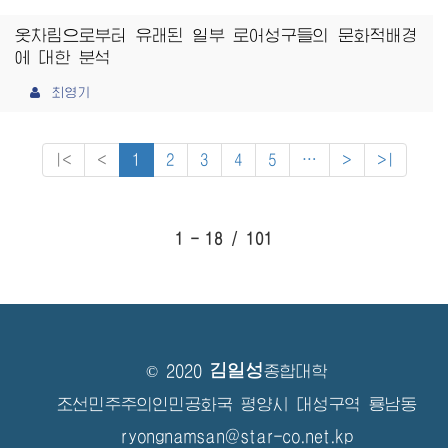
옷차림으로부터 유래된 일부 로어성구들의 문화적배경
에 대한 분석
최영기
|<
<
1
2
3
4
5
⋯
>
>|
1 - 18 / 101
김일성
© 2020
종합대학
조선민주주의인민공화국 평양시 대성구역 룡남동
ryongnamsan@star-co.net.kp