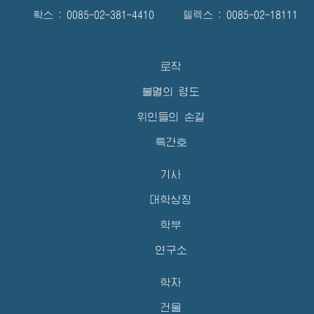
확스 : 0085-02-381-4410 텔렉스 : 0085-02-18111
로작
불멸의 령도
위인들의 손길
특간호
기사
대학상징
학부
연구소
학자
건물