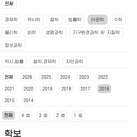
전체
경제학
력사학
철학
법률학
어문학
수학
물리학
화학
생명과학
지구환경과학 및 지질학
정보과학
력사,법률
철학,경제학
자연과학
전체
2026
2025
2024
2023
2022
2021
2020
2019
2018
2017
2016
2015
2014
전체
4 호
3 호
2 호
1 호
학보