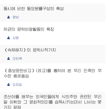
동시에 비한 동요운률구성의 특성
윤성
허균의 문학비평활동의 특징
김명
《속제해지》의 문학사적가치
오희복
《증보문헌비고》(례고)를 통하여 본 우리 민족의 우
수한 혼례풍습
김창길
조선어를 배우는 외국인들에게 식의주와 관련된 우리
말 어휘와 그 문화적의미를 습득시키는데서 나서는 몇
가지 문제