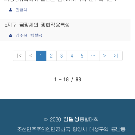
한금식
o지구 금광체의 광화작용특성
김주혁, 박철용
|<
<
1
2
3
4
5
⋯
>
>|
1 - 18 / 98
김일성
© 2020
종합대학
조선민주주의인민공화국 평양시 대성구역 룡남동