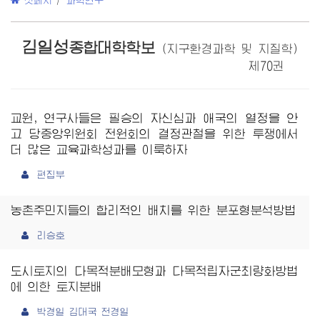
첫페지
/
과학연구
김일성
종합대학학보
(지구환경과학 및 지질학)
제70권
교원, 연구사들은 필승의 자신심과 애국의 열정을 안
고 당중앙위원회 전원회의 결정관철을 위한 투쟁에서
더 많은 교육과학성과를 이룩하자
편집부
농촌주민지들의 합리적인 배치를 위한 분포형분석방법
리승호
도시토지의 다목적분배모형과 다목적립자군최량화방법
에 의한 토지분배
박경일 김대국 전경일