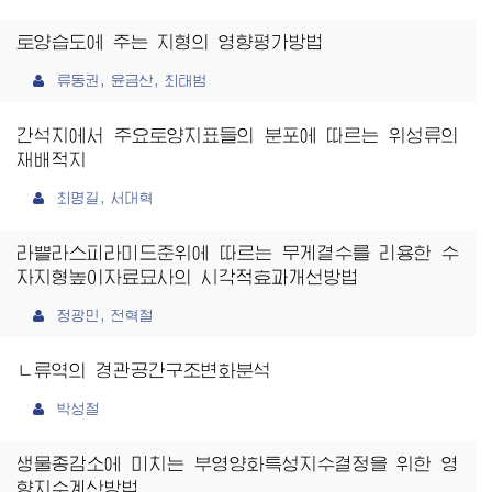
토양습도에 주는 지형의 영향평가방법
류동권, 윤금산, 최태범
간석지에서 주요토양지표들의 분포에 따르는 위성류의
재배적지
최명길, 서대혁
라쁠라스피라미드준위에 따르는 무게곁수를 리용한 수
자지형높이자료묘사의 시각적효과개선방법
정광민, 전혁철
ㄴ류역의 경관공간구조변화분석
박성철
생물종감소에 미치는 부영양화특성지수결정을 위한 영
향지수계산방법