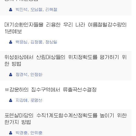
박진석, 오남철, 리혁철
대기순환인자들을 리용한 우리 나라 여름철월강수량의
1년예보
백은심, 김정웅, 정상일
위성화상에서 산림대상들의 위치정확도를 평가하기 위
한 방법
정경석, 안정화
ㅂ강운하의 집수구역에서 류출곡선수결정
지강예, 로명선
포텐샬마당의 수직1계도함수계산정확도를 높이기 위한
한가지 방법
박경훈, 안위훈