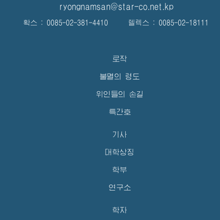
ryongnamsan@star-co.net.kp
확스 : 0085-02-381-4410 텔렉스 : 0085-02-18111
로작
불멸의 령도
위인들의 손길
특간호
기사
대학상징
학부
연구소
학자