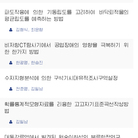
파도작용에 의한 기동립도를 고려하여 바닥퇴적물의
평균립도를 예측하는 방법
김형식, 최은향
비저항CT탐사기에서 공업장애의 영향을 극복하기 위
한 한가지 방법
한광명, 한승진
수자지형분석에 의한 구석기시대유적조사구역설정
전준명, 김일남
확률통계적모형자료를 리용한 고고자기표준곡선작성방
법
김일남
대동강류역에서 발견된 원숭이화석의 분류학적연구