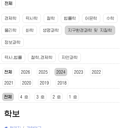
전체
경제학
력사학
철학
법률학
어문학
수학
물리학
화학
생명과학
지구환경과학 및 지질학
정보과학
력사,법률
철학,경제학
자연과학
전체
2026
2025
2024
2023
2022
2021
2020
2019
2018
전체
4 호
3 호
2 호
1 호
학보