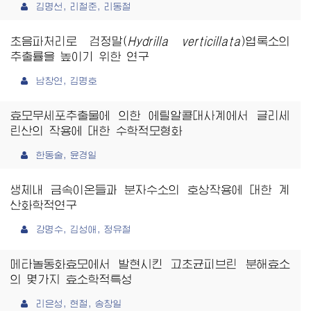
김명선, 리철준, 리동철
초음파처리로 검정말(
Hydrilla verticillata
)엽록소의
추출률을 높이기 위한 연구
남창연, 김명호
효모무세포추출물에 의한 에틸알콜대사계에서 글리세
린산의 작용에 대한 수학적모형화
한동술, 윤경일
생체내 금속이온들과 분자수소의 호상작용에 대한 계
산화학적연구
강명수, 김성애, 정유철
메타놀동화효모에서 발현시킨 고초균피브린 분해효소
의 몇가지 효소학적특성
리은성, 현철, 송창일