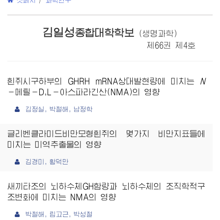
첫페지
/
과학연구
김일성
종합대학학보
(생명과학)
제66권 제4호
흰쥐시구하부의 GHRH mRNA상대발현량에 미치는
N
－메틸－D,L－아스파라긴산(NMA)의 영향
김정실, 박철해, 남정학
글리벤클라미드비만모형흰쥐의 몇가지 비만지표들에
미치는 미역추출물의 영향
김경미, 황덕만
새끼타조의 뇌하수체GH함량과 뇌하수체의 조직학적구
조변화에 미치는 NMA의 영향
박철해, 림고근, 박성철