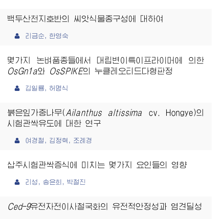
백두산천지호반의 씨앗식물종구성에 대하여
리금순, 한영숙
몇가지 논벼품종들에서 대립변이특이프라이머에 의한
OsGn1a
와
OsSPIKE
의 누클레오티드다형판정
김일룡, 허명식
붉은잎가중나무(
Ailanthus altissima
cv. Hongye)의
시험관싹유도에 대한 연구
여경철, 김정혁, 조례경
삽주시험관싹증식에 미치는 몇가지 요인들의 영향
리성, 송은희, 박철진
Ced-9
유전자전이사철국화의 유전적안정성과 염견딜성