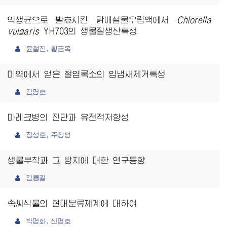
익생균으로 발효시킨 닭배설물우림액에서
Chlorella
vulgaris
YH703의 생물질생산특성
윤철진, 황금옥
미역에서 얻은 철엽록소의 입냄새제거특성
김명호
마레크병의 진단과 유전적저항성
장성훈, 주창성
생물부착과 그 방지에 대한 연구동향
김룡길
속씨식물의 현대분류체계에 대하여
박명화, 신명호