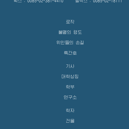
확스 : 0085-02-381-4410 텔렉스 : 0085-02-18111
로작
불멸의 령도
위인들의 손길
특간호
기사
대학상징
학부
연구소
학자
건물