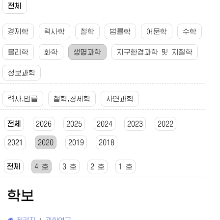
전체
경제학
력사학
철학
법률학
어문학
수학
물리학
화학
생명과학
지구환경과학 및 지질학
정보과학
력사,법률
철학,경제학
자연과학
전체
2026
2025
2024
2023
2022
2021
2020
2019
2018
전체
4 호
3 호
2 호
1 호
학보