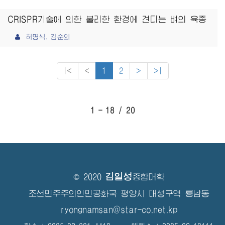
CRISPR기술에 의한 불리한 환경에 견디는 벼의 육종
허명식, 김순의
|<
<
1
2
>
>|
1 - 18 / 20
김일성
© 2020
종합대학
조선민주주의인민공화국 평양시 대성구역 룡남동
ryongnamsan@star-co.net.kp