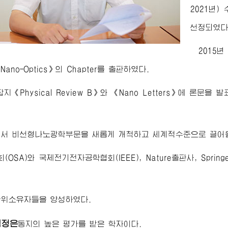
2021년
선정되였다
2015년
ar Nano-Optics》의 Chapter를 출판하였다.
잡지《Physical Review B》와 《Nano Letters》에 론
에서 비선형나노광학부문을 새롭게 개척하고 세계적수준으로 끌어
OSA)와 국제전기전자공학협회(IEEE), Nature출판사, Sprin
학위소유자들을 양성하였다.
김정은
동지
의 높은 평가를 받은 학자이다.