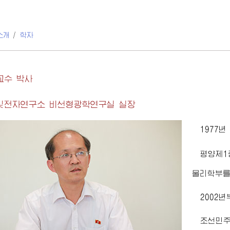
소개
/
학자
교수 박사
빛전자연구소 비선형광학연구실 실장
1977
평양제1
물리학부를
2002
조선민주