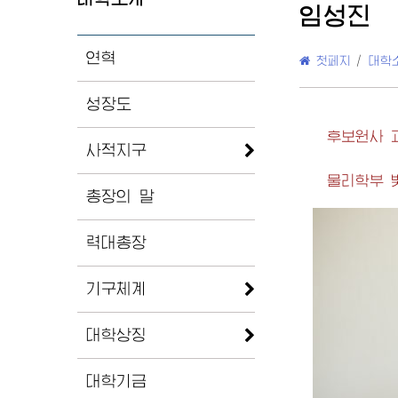
임성진
연혁
첫페지
/
대학
성장도
후보원사 
사적지구
물리학부 
총장의 말
력대총장
기구체계
대학상징
대학기금