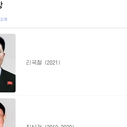
장
소개
리국철
(2021)