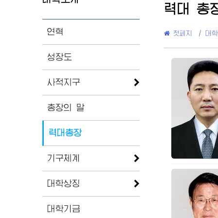
력대 총
연혁
첫페지
/
대학
성장도
사적지구
총장의 말
력대총장
기구체계
대학상징
대학기금