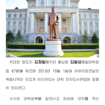
김정일
김일성
위대한
령도자
동지
의 동상은
종합대학
창
립 67돐을 맞으며 2013년 10월 1일에
어버이장군님
의
혁명사적이 뜨겁게 어리여있는 대학 전자도서관앞에 정중
히 모셔졌다.
수수한 대학생복을 입으시고 한손에 모자를 쥐신