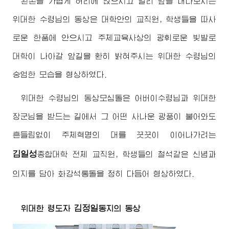
왼손을 가볍게 허리에 얹으시고 멀리 앞을 내다보시는
위대한
수령님
의 동상은 대학안의 교직원, 학생들을 따사
로운 한품에 안으시고 주체교육사상의 광휘로운 빛발로
대학이 나아갈 앞길을 환히 밝혀주시는
위대한
수령님
의
숭엄한 모습을 형상하였다.
위대한
수령님
의 동상모심돌은
어버이수령님
과
위대한
장군님
을 받드는 길에서 그 어떤 사나운 광풍이 불어와도
흔들림없이 주체혁명의 대를 꿋꿋이 이어나가려는
김일성
종합대학
전체 교직원, 학생들의 철석같은 신념과
의지를 담아 화강석통돌을 정히 다듬어 형상하였다.
김정일
위대한
령도자
동지
의 동상