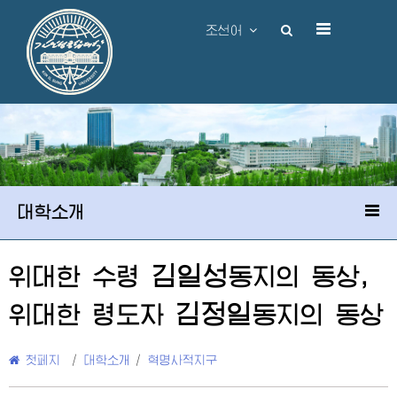
조선어
대학소개
김일성
위대한
수령
동지
의 동상,
김정일
위대한
령도자
동지
의 동상
첫페지
/
대학소개
/
혁명사적지구