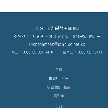
김일성
© 2020
종합대학
조선민주주의인민공화국 평양시 대성구역 룡남동
ryongnamsan@star-co.net.kp
확스 : 0085-02-381-4410 텔렉스 : 0085-02-18111
로작
불멸의 령도
위인들의 손길
특간호
기사