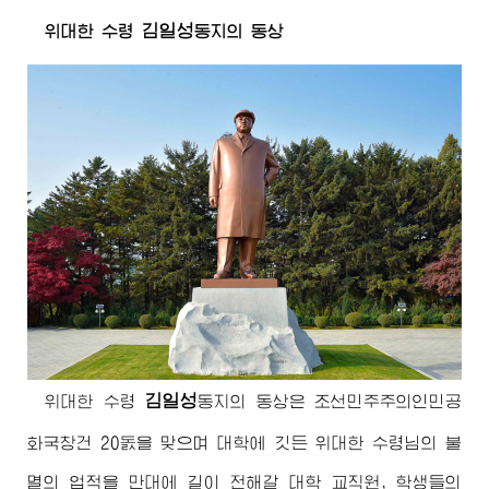
김일성
위대한
수령
동지
의 동상
김일성
위대한
수령
동지
의 동상은 조선민주주의인민공
화국창건 20돐을 맞으며 대학에 깃든
위대한
수령님
의 불
멸의 업적을 만대에 길이 전해갈 대학 교직원, 학생들의