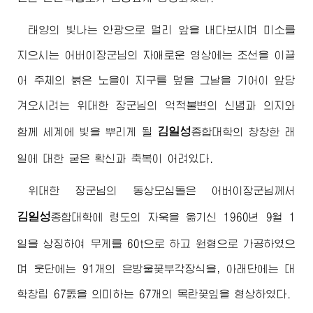
태양의 빛나는 안광으로 멀리 앞을 내다보시며 미소를
지으시는
어버이장군님
의 자애로운 영상에는 조선을 이끌
어 주체의 붉은 노을이 지구를 덮을 그날을 기어이 앞당
겨오시려는
위대한
장군님
의 억척불변의 신념과 의지와
김일성
함께 세계에 빛을 뿌리게 될
종합대학
의 창창한 래
일에 대한 굳은 확신과 축복이 어려있다.
위대한
장군님
의 동상모심돌은
어버이장군님께서
김일성
종합대학
에 령도의 자욱을 옮기신 1960년 9월 1
일을 상징하여 무게를 60t으로 하고 원형으로 가공하였으
며 웃단에는 91개의 은방울꽃부각장식을, 아래단에는 대
학창립 67돐을 의미하는 67개의 목란꽃잎을 형상하였다.