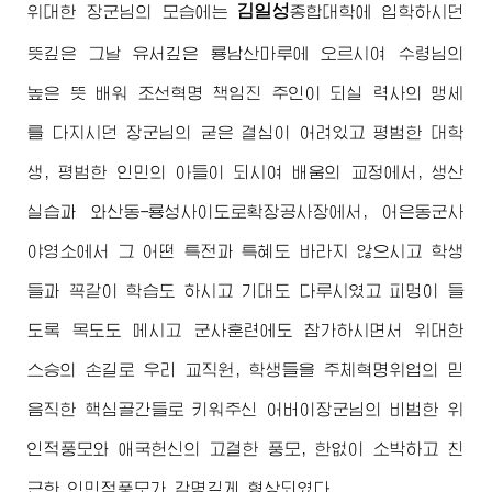
김일성
위대한
장군님
의 모습에는
종합대학
에 입학하시던
뜻깊은 그날 유서깊은 룡남산마루에 오르시여
수령님
의
높은 뜻 배워 조선혁명 책임진 주인이 되실 력사의 맹세
를 다지시던
장군님
의 굳은 결심이 어려있고 평범한 대학
생, 평범한 인민의 아들이 되시여 배움의 교정에서, 생산
실습과 와산동-룡성사이도로확장공사장에서, 어은동군사
야영소에서 그 어떤 특전과 특혜도 바라지 않으시고 학생
들과 꼭같이 학습도 하시고 기대도 다루시였고 피멍이 들
도록 목도도 메시고 군사훈련에도 참가하시면서
위대한
스승의 손길로 우리 교직원, 학생들을 주체혁명위업의 믿
음직한 핵심골간들로 키워주신
어버이장군님
의 비범한 위
인적풍모와 애국헌신의 고결한 풍모, 한없이 소박하고 친
근한 인민적풍모가 감명깊게 형상되였다.