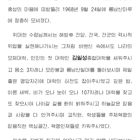
충성의 마음에 떠받들려 1968년 9월 24일에 룡남산마루
에 정중히 모셔졌다.
위대한
수령님께서
는 해방후 건당, 건국, 건군의 력사적
위업을 실현해나가시는 그처럼 바쁘신 속에서도 나라의
김일성
모체대학, 인민의 첫 대학인
종합대학
을 세워주시
고 몸소 3차례나 모란봉과 룡남산일대를 돌아보시며 제일
좋은 명당자리에 대학의 터전도 잡아주시였고 깊은 밤,
이른 새벽, 비가 오나 눈이 오나 107차례나 대학을 찾고
또 찾으시여 나아갈 길을 환히 밝혀주시고 하늘같은 믿음
과 사랑을 다 안겨주시며 교직원, 학생들을 주체혁명의
믿음직한 핵심골간, 혁명인재들로 키워주시였다.