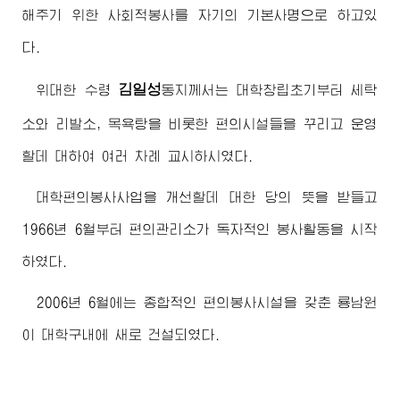
해주기 위한 사회적봉사를 자기의 기본사명으로 하고있
다.
김일성
위대한
수령
동지께서
는 대학창립초기부터 세탁
소와 리발소, 목욕탕을 비롯한 편의시설들을 꾸리고 운영
할데 대하여 여러 차례 교시하시였다.
대학편의봉사사업을 개선할데 대한 당의 뜻을 받들고
1966년 6월부터 편의관리소가 독자적인 봉사활동을 시작
하였다.
2006년 6월에는 종합적인 편의봉사시설을 갖춘 룡남원
이 대학구내에 새로 건설되였다.