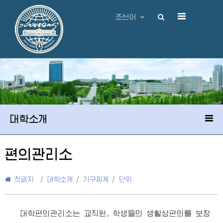
조선어
대학소개
편의관리소
첫페지
/
대학소개
/
기구체계
/
단위
대학편의관리소는 교직원, 학생들의 생활상편의를 보장