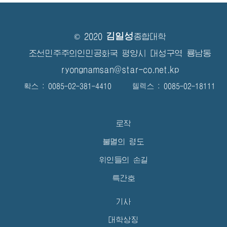
김일성
© 2020
종합대학
조선민주주의인민공화국 평양시 대성구역 룡남동
ryongnamsan@star-co.net.kp
확스 : 0085-02-381-4410 텔렉스 : 0085-02-18111
로작
불멸의 령도
위인들의 손길
특간호
기사
대학상징