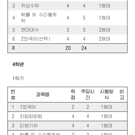
3
위상수학
4
4
1형태
확률 및 수리통계
4
4
5
1형태
학
5
현대대수
3
5
2형태
6
2외국어(선택)
4
4
2형태
계
20
24
4학년
1학기
번
학
주당시
시험방
비
과목명
호
점
간
식
고
1
1외국어
2
2
1형태
2
최량화방법
4
4
1형태
3
미분기하
4
4
1형태
4
확률 및 수리통계학
3
3
1형태