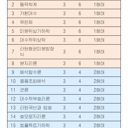
2
동력학계
3
6
1형태
3
가환대수
3
6
1형태
4
유한체
3
6
1형태
5
미분위상기하학
3
6
1형태
6
대수적위상학
3
6
1형태
타원형편미분방정
7
3
6
1형태
식
8
분지리론
3
6
1형태
9
해석함수론
3
4
2형태
10
응용조화해석
3
4
2형태
11
군론
3
4
2형태
12
대수적부호리론
3
4
2형태
13
타원곡선과 암호
3
4
2형태
14
호모로지리론
3
4
2형태
15
씸플렉트기하학
3
4
2형태