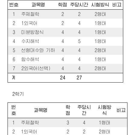
번호
과목명
학점
주당시간
시험방식
비고
1
주체철학
2
2
2형태
2
1외국어
2
4
1형태
3
미분방정식
4
4
1형태
4
수치해석
4
5
1형태
5
선형대수와 기하
4
4
2형태
6
함수해석
4
4
1형태
7
2외국어(선택)
4
4
2형태
계
24
27
2학기
번
학
주당시
시험방
과목명
비고
호
점
간
식
1
주체철학
3
4
1형태
2
1외국어
2
2
2형태