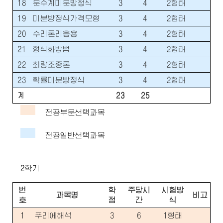
18
분수계미분방정식
3
4
2형태
19
미분방정식가격모형
3
4
2형태
20
수리론리응용
3
4
2형태
21
형식화방법
3
4
2형태
22
최량조종론
3
4
2형태
23
확률미분방정식
3
4
2형태
계
23
25
전공부문선택과목
전공일반선택과목
2학기
번
학
주당시
시험방
과목명
비고
호
점
간
식
1
푸리에해석
3
6
1형태