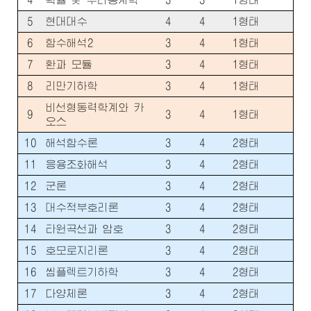
5
현대대수
4
4
1형태
6
함수해석2
3
4
1형태
7
환과 모듈
3
4
1형태
8
리만기하학
3
4
1형태
비선형동력학계와 카
9
3
4
1형태
오스
10
해석함수론
3
4
2형태
11
응용조화해석
3
4
2형태
12
군론
3
4
2형태
13
대수적부호리론
3
4
2형태
14
타원곡선과 암호
3
4
2형태
15
호모로지리론
3
4
2형태
16
씸플렉트기하학
3
4
2형태
17
다양체론
3
4
2형태