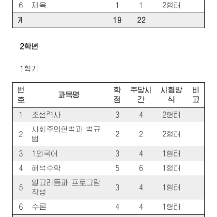
6
체육
1
1
2형태
계
19
22
2학년
1학기
번
학
주당시
시험방
비
과목명
호
점
간
식
고
1
조선력사
3
4
2형태
사회주의헌법과 법규
2
2
2
2형태
범
3
1외국어
3
4
1형태
4
해석수학
5
6
1형태
알고리듬과 프로그람
5
3
4
1형태
작성
6
수론
4
4
1형태