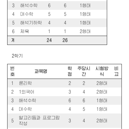
3
해석수학
6
6
1형태
4
대수학
5
5
1형태
5
해석기하학
4
4
1형태
6
체육
1
1
2형태
계
24
26
2학기
번
학
주당시
시험방
비
과목명
호
점
간
식
고
1
론리학
2
2
2형태
2
1외국어
3
4
2형태
3
해석수학
6
6
1형태
4
대수학
4
5
1형태
알고리듬과 프로그람
5
3
4
2형태
작성