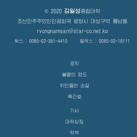
김일성
© 2020
종합대학
조선민주주의인민공화국 평양시 대성구역 룡남동
ryongnamsan@star-co.net.kp
확스 : 0085-02-381-4410 텔렉스 : 0085-02-18111
로작
불멸의 령도
위인들의 손길
특간호
기사
대학상징
학부