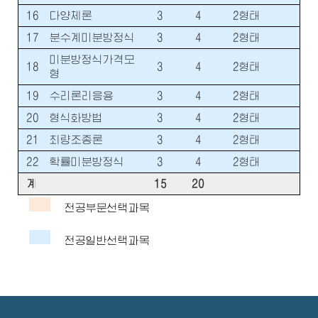
16
다양체론
3
4
2형태
17
분수계미분방정식
3
4
2형태
미분방정식가격모
18
3
4
2형태
형
19
수리론리응용
3
4
2형태
20
형식화방법
3
4
2형태
21
최량조종론
3
4
2형태
22
확률미분방정식
3
4
2형태
계
15
20
전공부문선택과목
전공일반선택과목