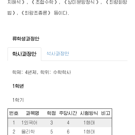
치해석》, 《조합수학》, 《상미분방정식》, 《최량화방
법》, 《최량조종론》 등이다.
류학생과정안
석사과정안
학사과정안
학제: 4년제, 학위: 수학학사
1학년
1학기
번호
과목명
학점
주당시간
시험방식
비고
1
1외국어
3
4
1형태
2
물리학
5
6
1형태