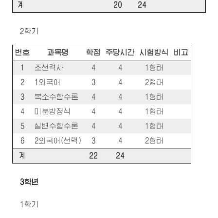
계
20
24
2학기
번호
과목명
학점
주당시간
시험방식
비고
1
조선력사
4
4
1형태
2
1외국어
3
4
2형태
3
복소수함수론
4
4
1형태
4
미분방정식
4
4
1형태
5
실변수함수론
4
4
1형태
6
2외국어(선택)
3
4
2형태
계
22
24
3학년
1학기