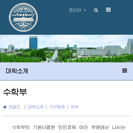
조선어
대학소개
수학부
첫페지
/
대학소개
/
기구체계
/
학부
수학부의 기본사명은 인민경제 여러 부문에서 나서는