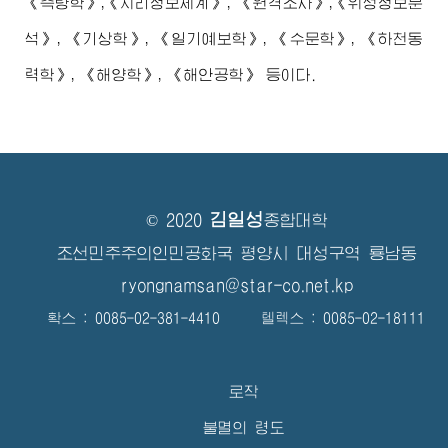
《측량학》,《지리정보체계》, 《원격조사》,《위성정보분
석》, 《기상학》, 《일기예보학》, 《수문학》, 《하천동
력학》, 《해양학》, 《해안공학》 등이다.
김일성
© 2020
종합대학
조선민주주의인민공화국 평양시 대성구역 룡남동
ryongnamsan@star-co.net.kp
확스 : 0085-02-381-4410 텔렉스 : 0085-02-18111
로작
불멸의 령도