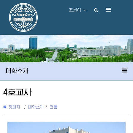
조선어
대학소개
4호교사
첫페지
/
대학소개
/
건물