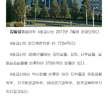
김일성
종합대학
4호교사는 2017년 7월에 완공되였다.
2
4호교사의 연건축면적은 41 772m
이다.
4호교사의 30층건물에는 강의실들, 강좌, 사무실들, 실
험실습실들을 비롯하여 370여개의 방들이 있다.
4호교사에는 박사원을 비롯한 여러 단위들과 재정금융
학부, 지구환경과학부, 에네르기과학부, 원격교육학부가
자리잡고있다.