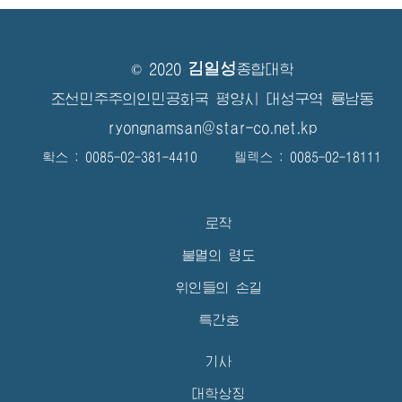
김일성
© 2020
종합대학
조선민주주의인민공화국 평양시 대성구역 룡남동
ryongnamsan@star-co.net.kp
확스 : 0085-02-381-4410 텔렉스 : 0085-02-18111
로작
불멸의 령도
위인들의 손길
특간호
기사
대학상징