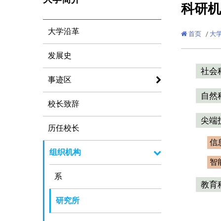
科研机
大学沿革
首页
/
大
发展史
社会
事迹区
自然
校长致辞
尖端
历任校长
信
组织机构
智
系
教育
研究所