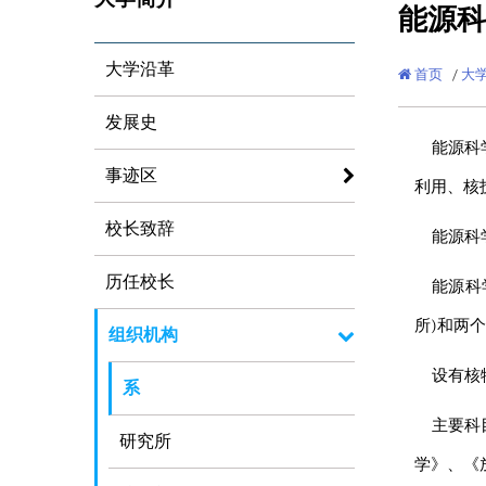
能源科
大学沿革
首页
/
大
发展史
能源科
事迹区
利用、核
校长致辞
能源科学
历任校长
能源科
所)和两
组织机构
设有核
系
主要科
研究所
学》、《