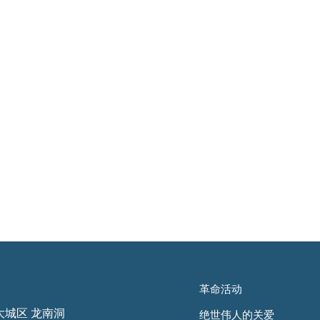
革命活动
大城区 龙南洞
绝世伟人的关爱