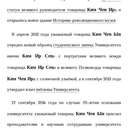
Ким Чен Ир
статуи великого руководителя товарища
а
и
открылось новое здание
Историко-революционного музея
.
Ким Чен Ын
В апреле 2012 года уважаемый товарищ
учредил новый образец
студенческого значка
Университета
Ким Ир Сен
имени
а с портретами великого вождя
Ким Ир Сен
товарища
а и великого Полководца товарища
Ким Чен Ир
а с солнечной улыбкой, а в сентябре 2013 года
утвердил эскиз
эмблемы Университета
.
27 сентября 2016 года по случаю 70-летия основания
Ким Чен Ын
университета уважаемый товарищ
прислал
преподавателям и научным сотрудникам университета