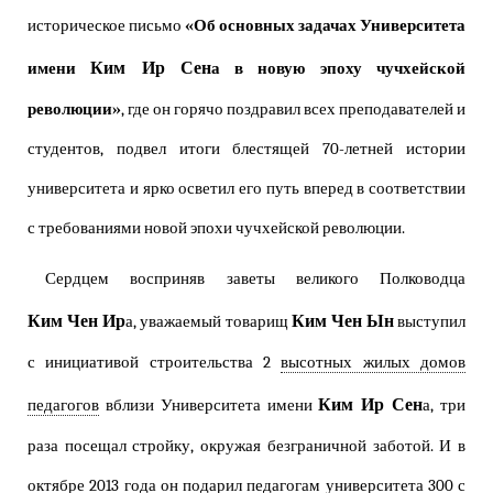
историческое письмо
«Об основных задачах Университета
Ким Ир Сен
имени
а в новую эпоху чучхейской
революции»
, где он горячо поздравил всех преподавателей и
студентов, подвел итоги блестящей 70-летней истории
университета и ярко осветил его путь вперед в соответствии
с требованиями новой эпохи чучхейской революции.
Сердцем восприняв заветы великого Полководца
Ким Чен Ир
Ким Чен Ын
а, уважаемый товарищ
выступил
с инициативой строительства 2
высотных жилых домов
Ким Ир Сен
педагогов
вблизи Университета имени
а, три
раза посещал стройку, окружая безграничной заботой. И в
октябре 2013 года он подарил педагогам университета 300 с