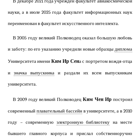
В декабре 2021 года учрежден факультет авиакосмической
науки, а в июле 2025 года факультет информационных наук
переименован в факультет искусственного интеллекта.
В 2005 году великий Полководец оказал большую любовь
и заботу: по его указанию учредили новые образцы
диплома
Ким Ир Сен
Университета имени
а с портретом вождя-отца
и
значка выпускника
и раздали их всем выпускникам
университета.
Ким Чен Ир
В 2009 году великий Полководец
построил
современный
плавательный бассейн
в университете, а в 2010
году – современную
электронную библиотеку
на месте
бывшего главного корпуса и прислал собственноручно