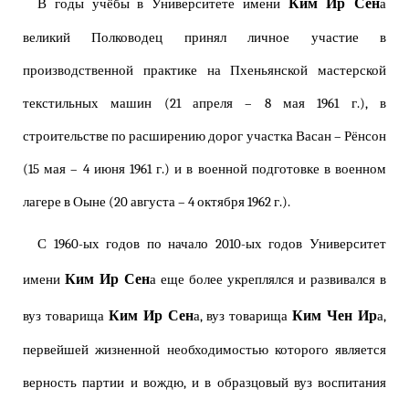
Ким Ир Сен
В годы учёбы в Университете имени
а
великий Полководец принял личное участие в
производственной практике на Пхеньянской мастерской
текстильных машин (21 апреля – 8 мая 1961 г.), в
строительстве по расширению дорог участка Васан – Рёнсон
(15 мая – 4 июня 1961 г.) и в военной подготовке в военном
лагере в Оыне (20 августа – 4 октября 1962 г.).
С 1960-ых годов по начало 2010-ых годов Университет
Ким Ир Сен
имени
а еще более укреплялся и развивался в
Ким Ир Сен
Ким Чен Ир
вуз товарища
а, вуз товарища
а,
первейшей жизненной необходимостью которого является
верность партии и вождю, и в образцовый вуз воспитания