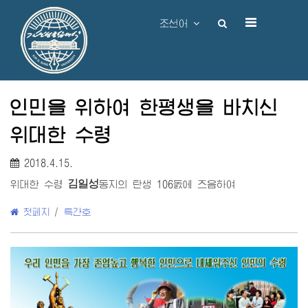
조선어
인민을 위하여 한평생을 바치신
위대한 수령
2018.4.15.
김일성
위대한 수령
동지
의 탄생 106돐에 즈음하여
첫페지
/
특간호