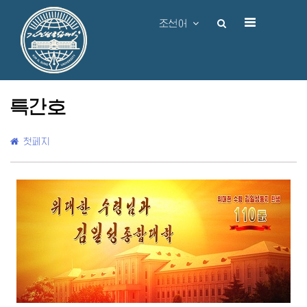
조선어
특간호
첫페지