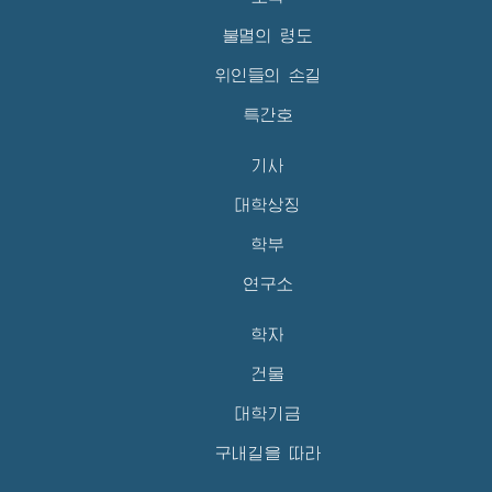
불멸의 령도
위인들의 손길
특간호
기사
대학상징
학부
연구소
학자
건물
대학기금
구내길을 따라