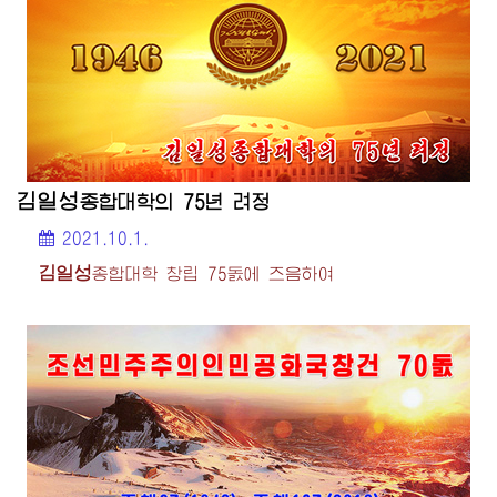
김일성
종합대학
의 75년 려정
2021.10.1.
김일성
종합대학
창립 75돐에 즈음하여