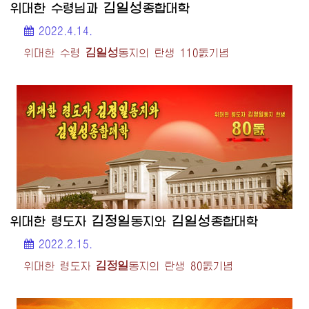
김일성
위대한
수령님
과
종합대학
2022.4.14.
김일성
위대한
수령
동지
의 탄생 110돐기념
김정일
김일성
위대한
령도자
동지
와
종합대학
2022.2.15.
김정일
위대한
령도자
동지
의 탄생 80돐기념