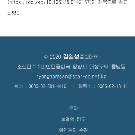
(https://doi.org/10.1063/5.0142157)
의 제목으로 발표
되였다.
김일성
© 2020
종합대학
조선민주주의인민공화국 평양시 대성구역 룡남동
ryongnamsan@star-co.net.kp
확스 : 0085-02-381-4410 텔렉스 : 0085-02-18111
로작
불멸의 령도
위인들의 손길