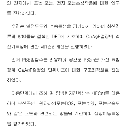
인 견지에서 포논-포논, 전자-포논호상작용에 대한 연구
를 진행하였다.
우리는 열전도도와 수송특성을 평가하기 위하여 최신리
론과 방법들을 결합한 DFT에 기초하여 CaAgP결정의 열
전기특성에 관한 제1원리계산을 진행하였다.
먼저 PBE범함수를 리용하여 공간군 P62m을 가진 륙방
정계 CaAgP결정의 단위세포에 대한 구조최적화를 진행
하였다.
다음단계에서 조화 및 립방원자간힘상수 (IFCs)를 리용
하여 분산곡선, 원자사영포논DOS, 포논수명, 포논군속도
와 같은 포논과 관련되는 량들을 계산하여 살창이동특성
을 평가하였다.