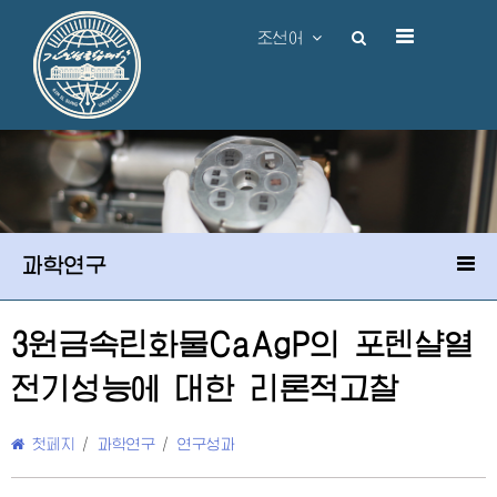
조선어
과학연구
3원금속린화물CaAgP의 포텐샬열
전기성능에 대한 리론적고찰
첫페지
/
과학연구
/
연구성과