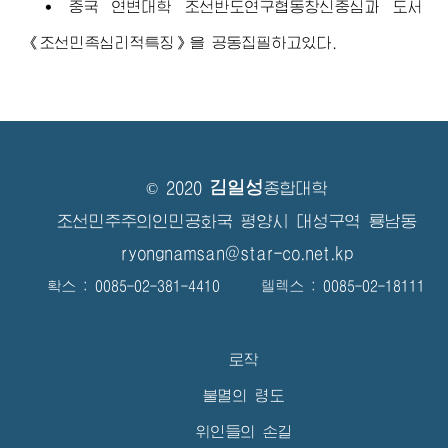
∙ 중국 연변대학 조선반도연구협동창신중심과 도서
《조선민족심리적특징》을 공동집필하고있다.
김일성
© 2020
종합대학
조선민주주의인민공화국 평양시 대성구역 룡남동
ryongnamsan@star-co.net.kp
확스 : 0085-02-381-4410 텔렉스 : 0085-02-18111
로작
불멸의 령도
위인들의 손길