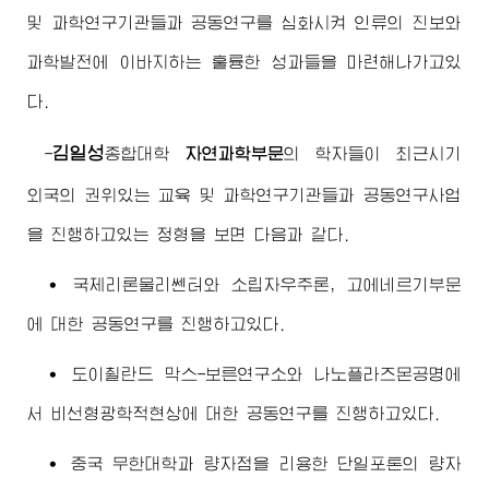
및 과학연구기관들과 공동연구를 심화시켜 인류의 진보와
과학발전에 이바지하는 훌륭한 성과들을 마련해나가고있
다.
김일성
-
종합대학
자연과학부문
의 학자들이 최근시기
외국의 권위있는 교육 및 과학연구기관들과 공동연구사업
을 진행하고있는 정형을 보면 다음과 같다.
∙ 국제리론물리쎈터와 소립자우주론, 고에네르기부문
에 대한 공동연구를 진행하고있다.
∙ 도이췰란드 막스-보른연구소와 나노플라즈몬공명에
서 비선형광학적현상에 대한 공동연구를 진행하고있다.
∙ 중국 무한대학과 량자점을 리용한 단일포톤의 량자