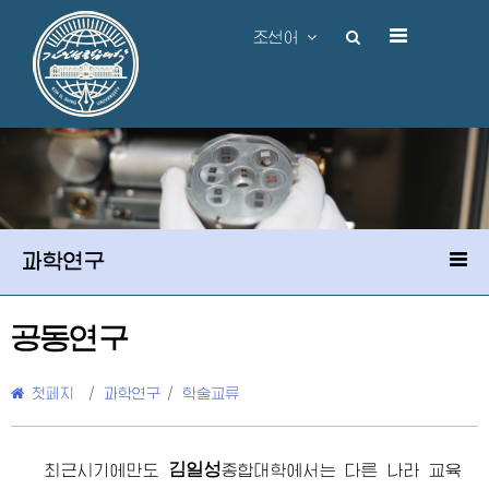
조선어
과학연구
공동연구
첫페지
/
과학연구
/
학술교류
김일성
최근시기에만도
종합대학
에서는 다른 나라 교육