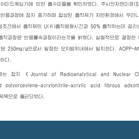
아미드옥심기에 의한 흡수띠들을 확인하였다. 주사전자현미경(S
반응과정에 점차 증가하며 합성된 흡착제가 자연환경에서 우라니
험조건에서 흡착제의 U(Ⅵ)흡착평형시간과 50% 흡착하는데 걸
흡착과정은 반응률속과정이라는것을 밝혔다. 실험적으로 결정한 
은 250mg/g으로서 일정한 오차범위내에서 일치한다. AOPP-A
하다.
 잡지 《Journal of Radioanalytical and Nuclear
d polypropylene–acrylonitrile–acrylic acid fibrous adso
 제목으로 출판되였다.