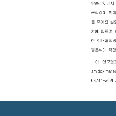
유흡착제에서 
균직경이 화학
음 주어진 실
형에 따르며 
한 최대흡착량
등온식에 적합
이 연구결과는
amidoximate
08744-w)
의