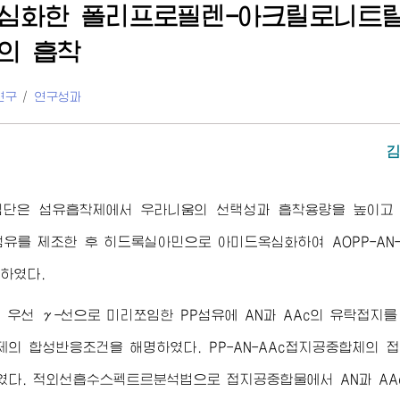
심화한 폴리프로필렌-아크릴로니트
의 흡착
연구
/
연구성과
집단은 섬유흡착제에서 우라니움의 선택성과 흡착용량을 높이고
Ac섬유를 제조한 후 히드록실아민으로 아미드옥심화하여 AOPP-A
하였다.
 우선 γ-선으로 미리쪼임한 PP섬유에 AN과 AAc의 유탁접지를 실
제의 합성반응조건을 해명하였다. PP-AN-AAc접지공중합체의 
/g이였다. 적외선흡수스펙트르분석법으로 접지공중합물에서 AN과 AA