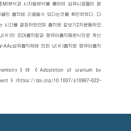
EM)분석과 시차열분석을 통하여 섬유시료들의 평
움의 흡착에 리용할수 있다는것을 확인하였다. 다
리는 시간을 결정하였으며 흡착은 겉보기2차운동학모
U(Ⅵ)의 최대흡착량과 랭뮤어흡착등온식으로 계산
N-AAc섬유흡착제에 의한 U(Ⅵ)흡착은 랭뮤어흡착
 Chemistry》에
《Adsorption of uranium by
rbent》(https://doi.org/10.1007/s10967-022-