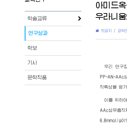
아미드옥
우라니움
학술교류
첫페지
/
과학
연구성과
학보
기사
우리 연구
PP-AN-A
문학작품
착특성을 평가
이를 위하여
AAc섬유흡착
6.8mmol