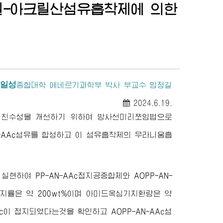
릴-아크릴산섬유흡착제에 의한
김일성
종합대학
에네르기과학부 박사 부교수 임정길
2024.6.19.
 친수성을 개선하기 위하여 방사선미리쪼임법으로
N-AAc섬유를 합성하고 이 섬유흡착제의 우라니움흡
현하여 PP-AN-AAc접지공중합체와 AOPP-AN-
접지률은 약 200wt%이며 아미드옥심기치환량은 약
c이 접지되였다는것을 확인하고 AOPP-AN-AAc섬