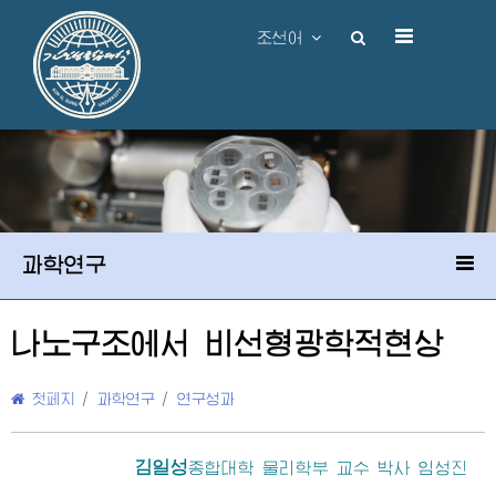
조선어
과학연구
나노구조에서 비선형광학적현상
첫페지
/
과학연구
/
연구성과
김일성
종합대학
물리학부 교수 박사 임성진