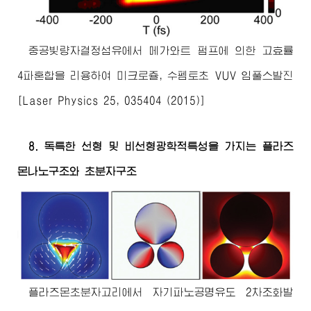
중공빛량자결정섬유에서 메가와트 펌프에 의한 고효률
4파혼합을 리용하여 미크로쥴, 수펨토초 VUV 임풀스발진
[Laser Physics 25, 035404 (2015)]
8. 독특한 선형 및 비선형광학적특성을 가지는 플라즈
몬나노구조와 초분자구조
플라즈몬초분자고리에서 자기파노공명유도 2차조화발