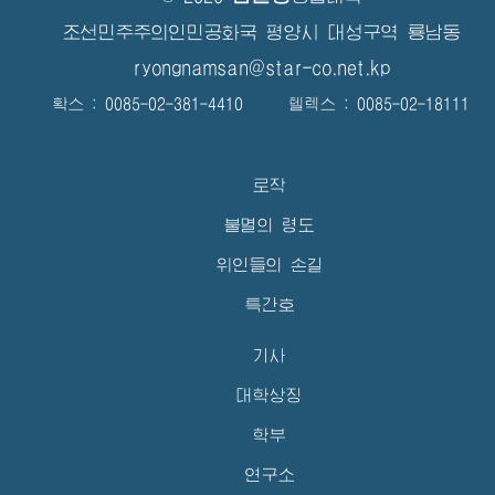
조선민주주의인민공화국 평양시 대성구역 룡남동
ryongnamsan@star-co.net.kp
확스 : 0085-02-381-4410 텔렉스 : 0085-02-18111
로작
불멸의 령도
위인들의 손길
특간호
기사
대학상징
학부
연구소