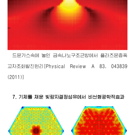
드문가스속에 놓인 금속나노구조근방에서 플라즈몬증폭
고차조화발진원리[Physical Review A 83, 043839
(2011)]
7. 기체를 채운 빛량자결정섬유에서 비선형광학적효과