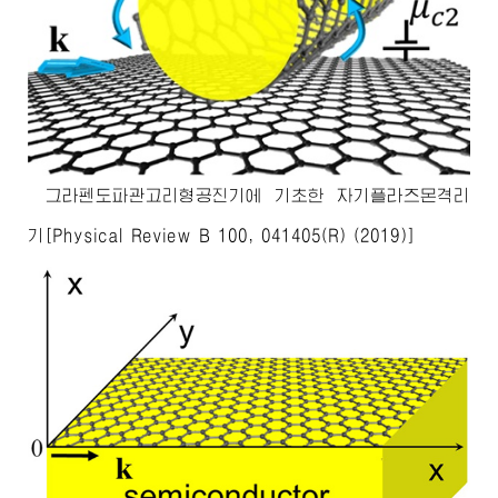
그라펜도파관고리형공진기에 기초한 자기플라즈몬격리
기[Physical Review B 100, 041405(R) (2019)]