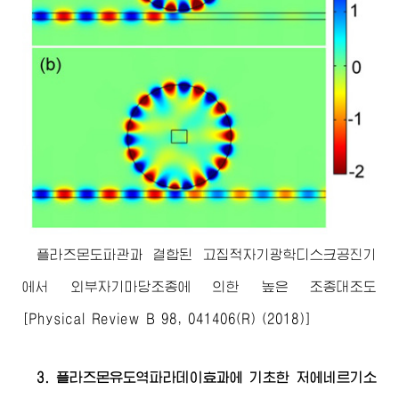
플라즈몬도파관과 결합된 고집적자기광학디스크공진기
에서 외부자기마당조종에 의한 높은 조종대조도
[Physical Review B 98, 041406(R) (2018)]
3. 플라즈몬유도역파라데이효과에 기초한 저에네르기소