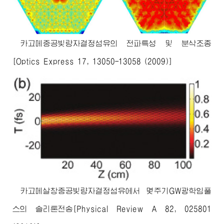
카고메중공빛량자결정섬유의 전파특성 및 분삭조종
[Optics Express 17, 13050-13058 (2009)]
카고메살창중공빛량자결정섬유에서 몇주기GW광학임풀
스의 솔리톤전송[Physical Review A 82, 025801