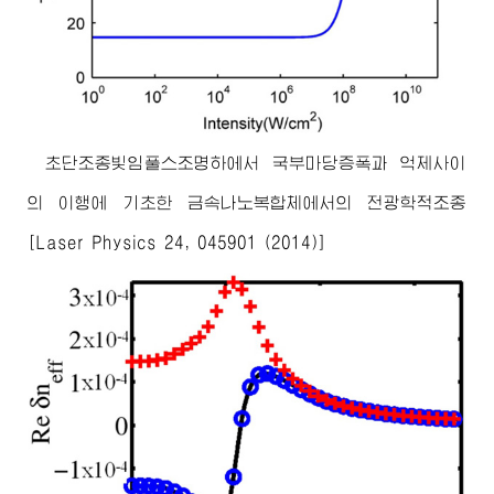
초단조종빛임풀스조명하에서 국부마당증폭과 억제사이
의 이행에 기초한 금속나노복합체에서의 전광학적조종
[Laser Physics 24, 045901 (2014)]