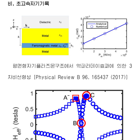
비, 초고속자기기록
평면형자기플라즈몬구조에서 역파라데이효과에 의한 3
차비선형성 [Physical Review B 96, 165437 (2017)]