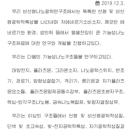
2019.12.3.
우리 비선형나노광학연구조에서는 독특한 선형 및 비선
형광학적특성을 나타내며 저에네르기소비소자, 깨끗한 에
네르기와 환경, 생의학 등에서 응용전망이 큰 기능성나노
구조재료에 대한 연구와 개발을 진행하고있다.
우리는 다음의 기능성나노구조들을 연구하고있다.
태양전지, 플라즈몬, 그라펜소자, 나노광학스위치, 변조
기, 경로기, 방향성결합기, 격리기, 론리문과 자기플라즈
몬요소들, 플라즈몬량체공동수감부, 플라즈몬초분자구조,
핵심-외각구조나노봉, 금속나노복합체, 빛량자결정섬유.
우리는 이상의 구조들에서 선형 및 비선형광학적성질,
단색 및 초고속성, 빛-전자공학적특성, 자기광학적성질과