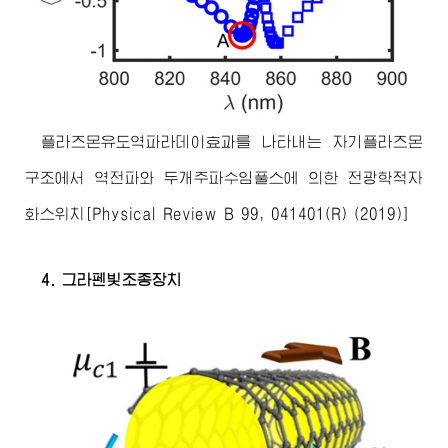
플라즈몬유도역파라데이효과를 나타내는 자기플라즈몬
구조에서 역전파와 두개주파수임풀스에 의한 전광학적자
화스위치[Physical Review B 99, 041401(R) (2019)]
4. 그라펜빛조종장치