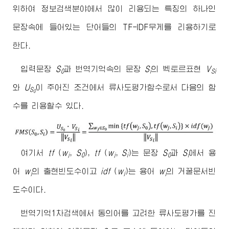
위하여 정보검색분야에서 많이 리용되는 특징의 하나인
문장속에 들어있는 단어들의 TF-IDF무게를 리용하기로
한다.
입력문장
S
과 번역기억속의 문장
S
의 벡토르표현
V
0
i
Si
와
U
이 주어진 조건에서 류사도평가함수로서 다음의 함
S
0
수를 리용할수 있다.
여기서
tf
(
w
,
S
),
tf
(
w
,
S
)는 문장
S
과
S
에서 용
j
0
j
i
0
i
어
w
의 출현빈도수이고
idf
(
w
)는 용어
w
의 거꿀문서빈
j
j
j
도수이다.
번역기억1차검색에서 동의어를 고려한 류사도평가를 진