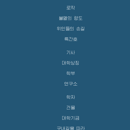
로작
불멸의 령도
위인들의 손길
특간호
기사
대학상징
학부
연구소
학자
건물
대학기금
구내길을 따라