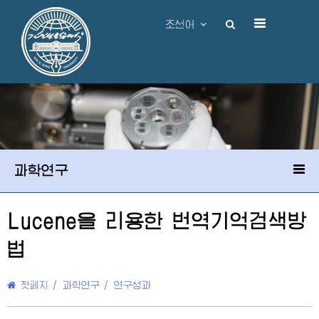
조선어
과학연구
Lucene을 리용한 번역기억검색방
법
첫페지
/
과학연구
/
연구성과