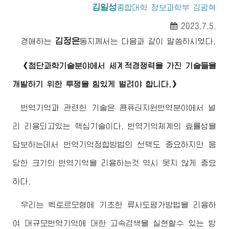
김일성
종합대학
정보과학부 김광혁
2023.7.5.
김정은
경애하는
동지께서
는 다음과 같이 말씀하시였다.
《첨단과학기술분야에서 세계적경쟁력을 가진 기술들을
개발하기 위한 투쟁을 힘있게 벌려야 합니다.》
번역기억과 관련한 기술은 콤퓨터지원번역분야에서 널
리 리용되고있는 핵심기술이다. 번역기억체계의 효률성을
담보하는데서 번역기억정합방법의 선택도 중요하지만 응
당한 크기의 번역기억을 리용하는것 역시 못지 않게 중요
하다.
우리는 벡토르모형에 기초한 류사도평가방법을 리용하
여 대규모번역기억에 대한 고속검색을 실현할수 있는 방