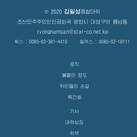
김일성
© 2020
종합대학
조선민주주의인민공화국 평양시 대성구역 룡남동
ryongnamsan@star-co.net.kp
확스 : 0085-02-381-4410 텔렉스 : 0085-02-18111
로작
불멸의 령도
위인들의 손길
특간호
기사
대학상징
학부