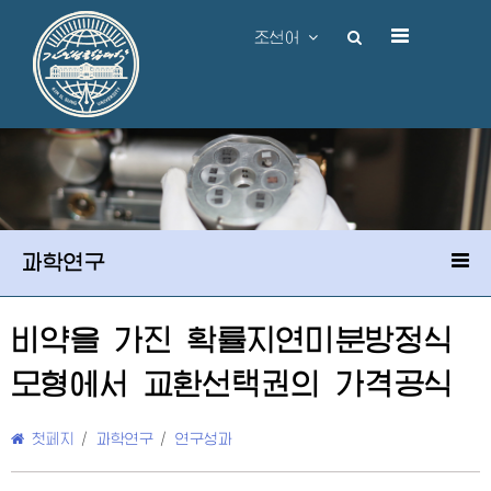
조선어
과학연구
비약을 가진 확률지연미분방정식
모형에서 교환선택권의 가격공식
첫페지
/
과학연구
/
연구성과