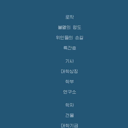
로작
불멸의 령도
위인들의 손길
특간호
기사
대학상징
학부
연구소
학자
건물
대학기금