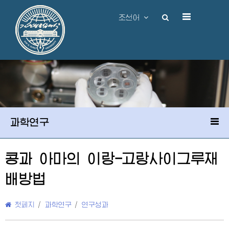
조선어
과학연구
콩과 아마의 이랑-고랑사이그루재
배방법
첫페지
/
과학연구
/
연구성과