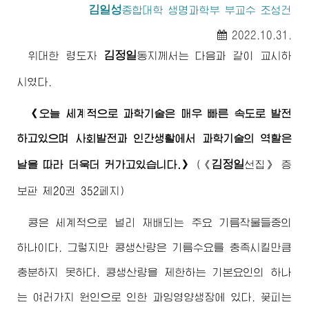
김일성
종합대학
생명과학부 부교수 조성건
2022.10.31.
김정일
위대한
령도자
동지께서
는 다음과 같이 교시하
시였다.
《오늘 세계적으로 과학기술은 매우 빠른 속도로 발전
하고있으며 사회발전과 인간생활에서 과학기술의 역할은
김정일
날을 따라 더욱더 커가고있습니다.》
(
《
선집》
증
보판 제20권 352페지)
콩은 세계적으로 널리 재배되는 주요 기름작물들중의
하나이다. 그렇지만 콩생산량은 기름수요를 충족시킬만큼
충분하지 못하다. 콩생산량을 제한하는 기본요인의 하나
는 여러가지 원인으로 인한 과잉영양생장에 있다. 꽃피는