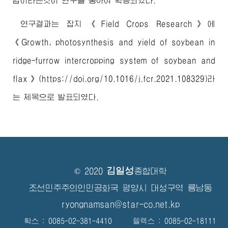
법이라는것이 연구를 통하여 확증되였다.
연구결과는 잡지 《Field Crops Research》에
《Growth, photosynthesis and yield of soybean in
ridge-furrow intercropping system of soybean and
flax》(https://doi.org/10.1016/j.fcr.2021.108329)
라
는 제목으로 발표되였다.
김일성
© 2020
종합대학
조선민주주의인민공화국 평양시 대성구역 룡남동
ryongnamsan@star-co.net.kp
확스 : 0085-02-381-4410 텔렉스 : 0085-02-18111