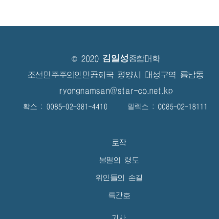
김일성
© 2020
종합대학
조선민주주의인민공화국 평양시 대성구역 룡남동
ryongnamsan@star-co.net.kp
확스 : 0085-02-381-4410 텔렉스 : 0085-02-18111
로작
불멸의 령도
위인들의 손길
특간호
기사