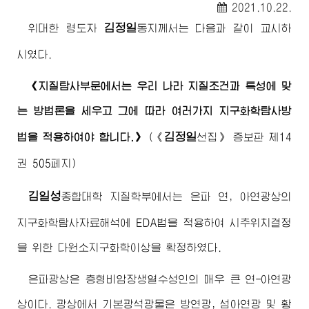
2021.10.22.
김정일
위대한
령도자
동지께서
는 다음과 같이 교시하
시였다.
《지질탐사부문에서는 우리 나라 지질조건과 특성에 맞
는 방법론을 세우고 그에 따라 여러가지 지구화학탐사방
김정일
법을 적용하여야 합니다.》
(
《
선집》
증보판 제14
권 505페지)
김일성
종합대학
지질학부에서는 은파 연, 아연광상의
지구화학탐사자료해석에 EDA법을 적용하여 시추위치결정
을 위한 다원소지구화학이상을 확정하였다.
은파광상은 층형비암장생열수성인의 매우 큰 연-아연광
상이다. 광상에서 기본광석광물은 방연광, 섬아연광 및 황