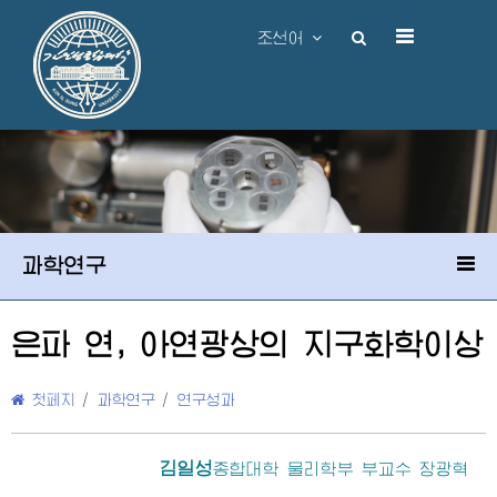
조선어
과학연구
은파 연, 아연광상의 지구화학이상
첫페지
/
과학연구
/
연구성과
김일성
종합대학
물리학부 부교수 장광혁