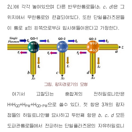
2
L
)에 각각 놓여있으며 다른 반무한통로들(
b, c, d
)은 그
위치에서 무한통로와 련결되여있다. 또한 단일플라즈몬들
이 통로 a의 왼쪽으로부터 입사해들어온다고 가정한다.
그림. 량자경로기의 모형
여기서 고찰되는 혼합계의 전하밀토니안은
H=H
+H
+H
으로 쓸수 있다. 첫 항은 3개의 량자
QD
PW
QD-PW
점들의 하밀토니안을 묘사하고 두번째 항은
b, c, d
모든
도파관통로들에서 전파하는 단일플라즈몬의 자유하밀토니