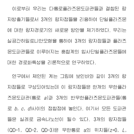
이로부터 우리는 다통로플라즈몬도파관들과 결합된 량
자방출기들로서 3개의 량자점들을 리용하여 단일플라즈몬
에 대한 량자경로기의 새로운 방안을 제기하였다. 우리는
실공간하밀토니안모형을 통하여 3개의 량자점들과 플라즈
몬도파관들로 이루어지는 혼합계의 입사단일플라즈몬들에
대한 경로화특성을 리론적으로 연구하였다.
연구에서 제안된 계는 그림에 보인바와 같이 3개의 량
자점들로 구성되여있는데 이 량자점들은 한개의 무한플라
즈몬도파관(통로
a
)과 3개의 반무한플라즈몬도파관들(통
로
b, c, d
)사이의 접합점에 놓인다. 여기서 모든 도파관
들은 실례로 금속나노선이 될수 있다. 3개의 량자점들
(QD-1, QD-2, QD-3)은 무한통로 a의 위치들(z=0,
L
,