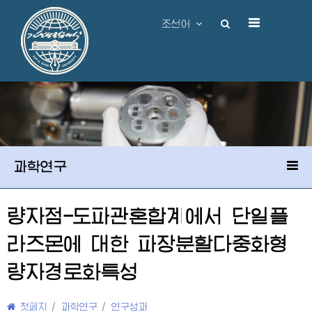
조선어
과학연구
량자점-도파관혼합계에서 단일플
라즈몬에 대한 파장분할다중화형
량자경로화특성
첫페지
/
과학연구
/
연구성과