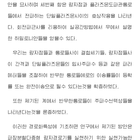
안을 묘사하며 세번째 항은 량자점과 플라즈몬도파관통로
들에서 전파하는 단일플라즈몬사이의 호상작용을 나타낸
다. 회전파근사를 리용하여 실공간방법에서 우에서 설명
한 하밀토니안들을 얻을수 있다.
우리는 량자점들과 통로들사이 결합세기들, 량자점들사
이 간격과 단일플라즈몬들의 입사주파수 등과 같은 파라
메터들을 조절하여 반무한 통로들에로의 이송률들이 등확
률 또는 완전이송으로 될수 있다는것을 확증하였다.
또한 제기된 계에서 반무한통로들이 주파수선택성들을
나타낸다는것을 론증하였다.
이러한 경로화특성에 기초하면 연구에서 제기된 방안은
파장분할다중형 량자경로기를 실현하기 위한 실현가능한