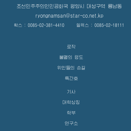
조선민주주의인민공화국 평양시 대성구역 룡남동
ryongnamsan@star-co.net.kp
확스 : 0085-02-381-4410 텔렉스 : 0085-02-18111
로작
불멸의 령도
위인들의 손길
특간호
기사
대학상징
학부
연구소