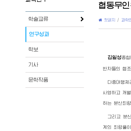
협동무인
학술교류
첫페지
/
과학
연구성과
학보
김일성
종합
기사
반차들의 협조
문학작품
다중대행체
사영하고 개
하는 분산최량
그리고 분
계의 최량풀이