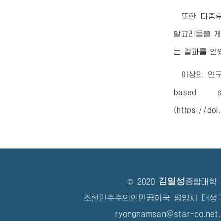
또한 다중
알고리듬을 개
는 결과를 얻
이상의 연구결과
based s
(https://doi
김일성
© 2020
종합대학
조선민주주의인민공화국 평양시 대성
ryongnamsan@star-co.net.