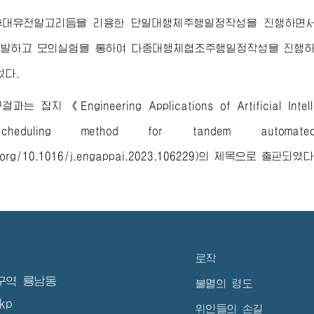
후대유전알고리듬을 리용한 단일대행체주행일정작성을 진행하면
발하고 모의실험을 통하여 다중대행체협조주행일정작성을 진행하지
었다.
는 잡지 《Engineering Applications of Artificial Intel
cheduling method for tandem automa
.org/10.1016/j.engappai.2023.106229)
의 제목으로 출판되였다
로작
구역 룡남동
불멸의 령도
kp
위인들의 손길