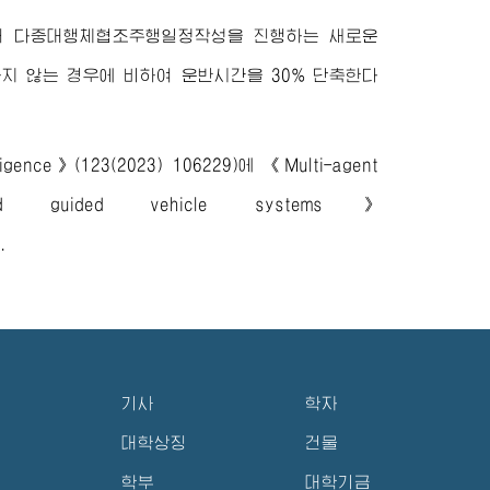
서 다중대행체협조주행일정작성을 진행하는 새로운
 않는 경우에 비하여 운반시간을 30% 단축한다
ligence》(123(2023) 106229)에
《Multi-agent
ted guided vehicle systems》
.
기사
학자
대학상징
건물
학부
대학기금