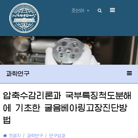
조선어
과학연구
압축수감리론과 국부특징척도분해
에 기초한 굴음베아링고장진단방
법
첫페지
/
과학연구
/
연구성과