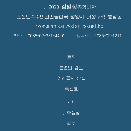
김일성
© 2020
종합대학
조선민주주의인민공화국 평양시 대성구역 룡남동
ryongnamsan@star-co.net.kp
확스 : 0085-02-381-4410 텔렉스 : 0085-02-18111
로작
불멸의 령도
위인들의 손길
특간호
기사
대학상징
학부