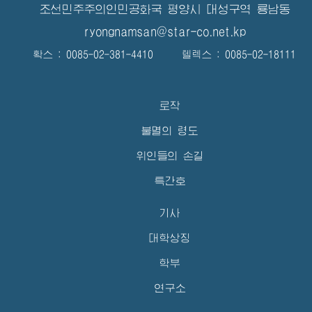
조선민주주의인민공화국 평양시 대성구역 룡남동
ryongnamsan@star-co.net.kp
확스 : 0085-02-381-4410 텔렉스 : 0085-02-18111
로작
불멸의 령도
위인들의 손길
특간호
기사
대학상징
학부
연구소