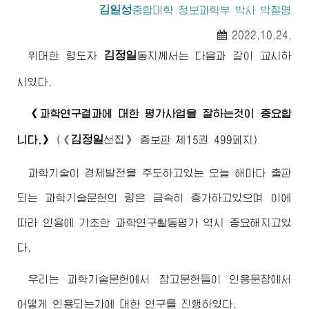
김일성
종합대학
정보과학부 박사 박철명
2022.10.24.
김정일
위대한
령도자
동지께서
는 다음과 같이 교시하
시였다.
《과학연구결과에 대한 평가사업을 잘하는것이 중요합
김정일
니다.》
(
《
선집》
증보판 제15권 499페지)
과학기술이 경제발전을 주도하고있는 오늘 해마다 출판
되는 과학기술문헌의 량은 급속히 증가하고있으며 이에
따라 인용에 기초한 과학연구활동평가 역시 중요해지고있
다.
우리는 과학기술문헌에서 참고문헌들이 인용문장에서
어떻게 인용되는가에 대한 연구를 진행하였다.