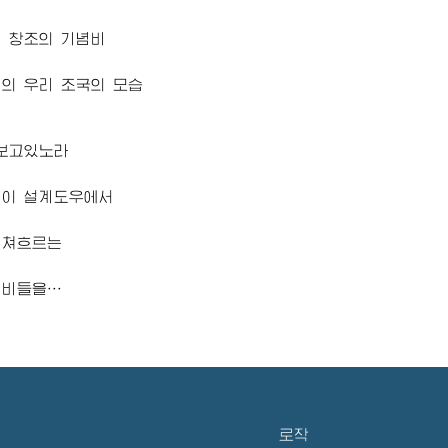
 창조의 기념비
의 우리 조국의 모습
 보고있노라
 이 설계도우에서
결쳐흐르는
념비들을…
로작