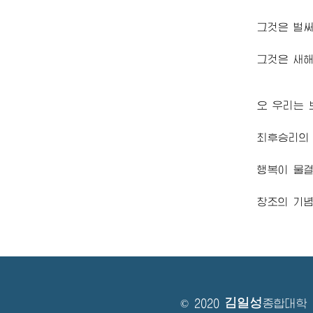
그것은 벌써
그것은 새해
오 우리는
최후승리의
행복이 물
창조의 기
김일성
© 2020
종합대학