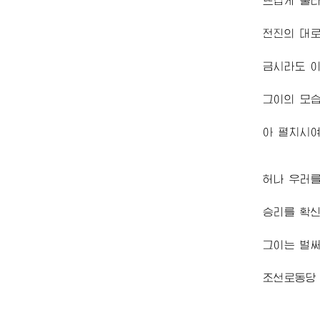
뜨겁게 불타
전진의 대
금시라도 
그이의 모
아 펼치시
허나 우러를
승리를 확신
그이는 벌
조선로동당 