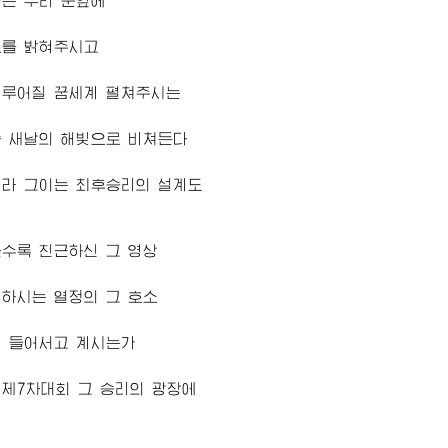
는 우리 눈앞에
로를 밝혀주시고
이루어질 꿈세계 펼쳐주시는
습 새날의 해빛으로 비쳐든다
여라 그이는 최후승리의 설계도
수록 친근하신 그 영상
하시는 열정의 그 호소
써 들어서고 계시는가
제7차대회 그 승리의 광장에