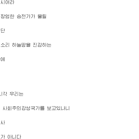
계시여라
 장엄한 승전가가 울릴
석
단
세소리 하늘땅을 진감하는
단에
시각 우리는
신 사회주의강성국가를 보고있나니
년사
도가 아니다