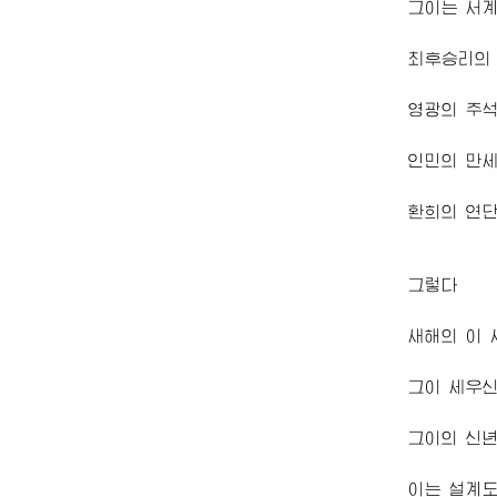
그이는 서
최후승리의
영광의
주
인민의 만
환희의 연
그렇다
새해의 이 
그이 세우
그이의 신
이는 설계