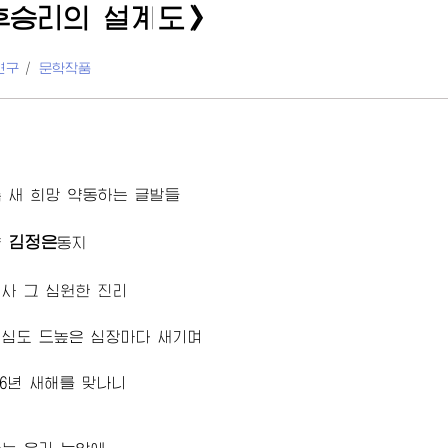
후승리의 설계도》
연구
/
문학작품
 새 희망 약동하는 글발들
김정은
양
동지
사 그 심원한 진리
신심도 드높은 심장마다 새기며
16년 새해를 맞나니