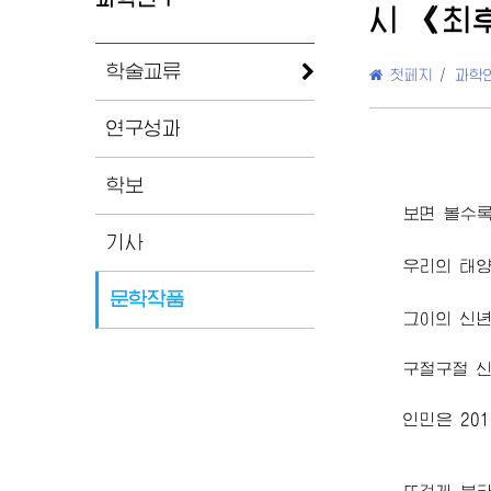
시 《최
학술교류
첫페지
/
과학
연구성과
학보
보면 볼수록
기사
우리의 태
문학작품
그이의 신년
구절구절 
인민은 20