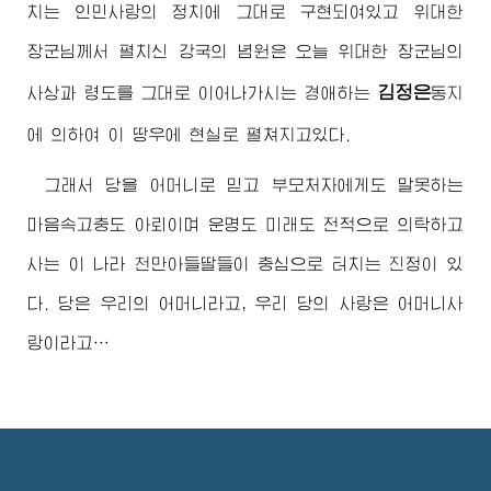
치는 인민사랑의 정치에 그대로 구현되여있고
위대한
장군님께서
펼치신 강국의 념원은 오늘
위대한
장군님
의
김정은
사상과 령도를 그대로 이어나가시는
경애하는
동지
에 의하여 이 땅우에 현실로 펼쳐지고있다.
그래서 당을 어머니로 믿고 부모처자에게도 말못하는
마음속고충도 아뢰이며 운명도 미래도 전적으로 의탁하고
사는 이 나라 천만아들딸들이 충심으로 터치는 진정이 있
다. 당은 우리의 어머니라고, 우리 당의 사랑은 어머니사
랑이라고…