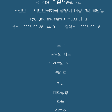
김일성
© 2020
종합대학
조선민주주의인민공화국 평양시 대성구역 룡남동
ryongnamsan@star-co.net.kp
확스 : 0085-02-381-4410 텔렉스 : 0085-02-18111
로작
불멸의 령도
위인들의 손길
특간호
기사
대학상징
학부
연구소