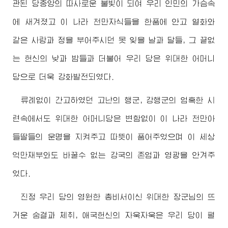
관된 당중앙의 따사로운 불빛이 되여 우리 인민의 가슴속
에 새겨졌고 이 나라 천만자식들을 한품에 안고 열화와
같은 사랑과 정을 부어주시던 못 잊을 날과 달들, 그 끝없
는 헌신의 낮과 밤들과 더불어 우리 당은
위대한
어머니
당으로 더욱 강화발전되였다.
류례없이 간고하였던 고난의 행군, 강행군의 엄혹한 시
련속에서도
위대한
어머니당은 변함없이 이 나라 천만아
들딸들의 운명을 지켜주고 따뜻이 품어주었으며 이 세상
억만재부와도 바꿀수 없는 강국의 존엄과 영광을 안겨주
었다.
진정 우리 당의 영원한 총비서이신
위대한
장군님
의 뜨
거운 숨결과 체취, 애국헌신의 자욱자욱은 우리 당이 펼