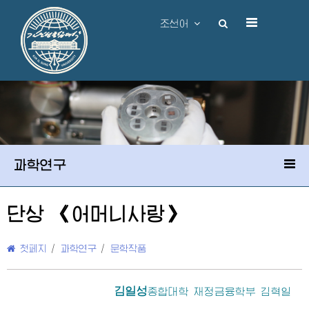
조선어
과학연구
단상 《어머니사랑》
첫페지
/
과학연구
/
문학작품
김일성
종합대학
재정금융학부 김혁일