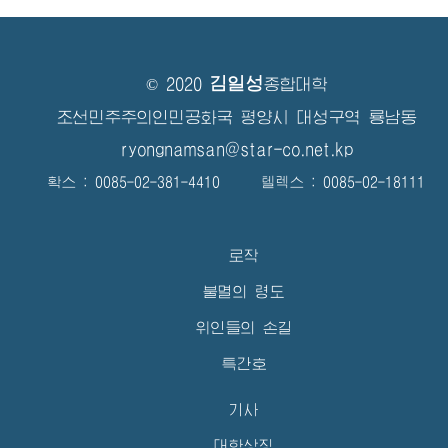
김일성
© 2020
종합대학
조선민주주의인민공화국 평양시 대성구역 룡남동
ryongnamsan@star-co.net.kp
확스 : 0085-02-381-4410 텔렉스 : 0085-02-18111
로작
불멸의 령도
위인들의 손길
특간호
기사
대학상징