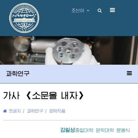
조선어
과학연구
가사 《소문을 내자》
첫페지
/
과학연구
/
문학작품
김일성
종합대학
문학대학 윤봉식