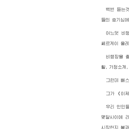
백번 듣는것
들의 호기심에
어느덧 비
쎄르게이 올레
비행장을 
활, 가정소개
그런데 뻐스
그가 《이제
우리 인민
몇달사이에 
시작한지 불과