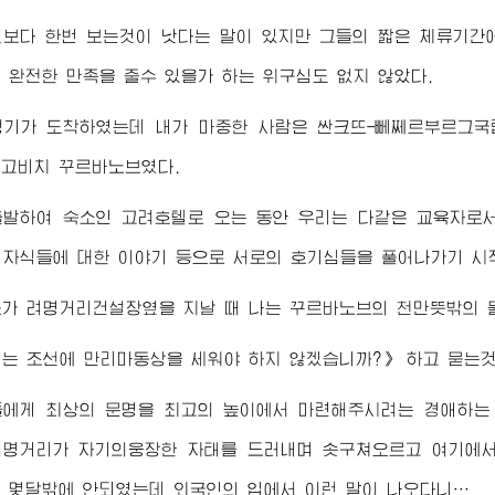
보다 한번 보는것이 낫다는 말이 있지만 그들의 짧은 체류기간
 완전한 만족을 줄수 있을가 하는 위구심도 없지 않았다.
행기가 도착하였는데 내가 마중한 사람은 싼크뜨-뻬쩨르부르그국
고비치 꾸르바노브였다.
출발하여 숙소인 고려호텔로 오는 동안 우리는 다같은 교육자로
, 자식들에 대한 이야기 등으로 서로의 호기심들을 풀어나가기 시
가 려명거리건설장옆을 지날 때 나는 꾸르바노브의 천만뜻밖의 물
는 조선에 만리마동상을 세워야 하지 않겠습니까?》 하고 묻는것
들에게 최상의 문명을 최고의 높이에서 마련해주시려는
경애하는
려명거리가 자기의웅장한 자태를 드러내며 솟구쳐오르고 여기에서
 몇달밖에 안되였는데 외국인의 입에서 이런 말이 나오다니…