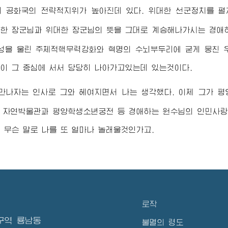
리 공화국의 전략적지위가 높아진데 있다. 위대한 선군정치를 
한 장군님
과
위대한 장군님
의 뜻을 그대로 계승해나가시는
경애
성을 울린 주체적핵무력강화와 혁명의 수뇌부두리에 굳게 뭉친 
이 그 중심에 서서 당당히 나아가고있는데 있는것이다.
 만나자는 인사로 그와 헤여지면서 나는 생각했다. 이제 그가 
, 자연박물관과 평양학생소년궁전 등
경애하는 원수님
의 인민사랑
 무슨 말로 나를 또 얼마나 놀래울것인가고.
로작
구역 룡남동
불멸의 령도