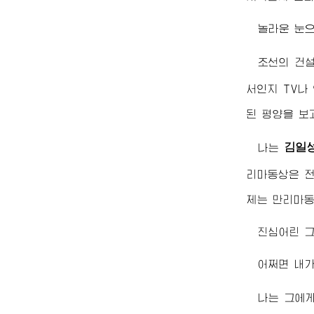
놀라운 눈으
조선의 건
서인지 TV나
된 평양을 보
김일
나는
리마동상은 전
제는 만리마동
진심어린 그
어쩌면 내가
나는 그에