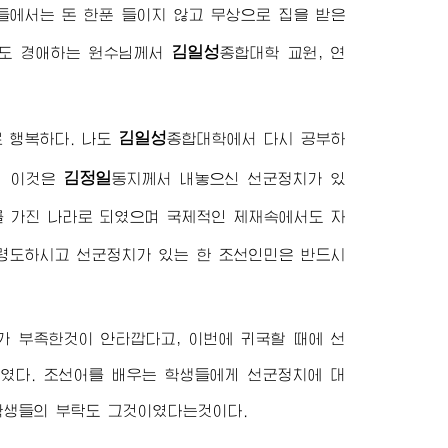
들에서는 돈 한푼 들이지 않고 무상으로 집을 받은
김일성
설도
경애하는 원수님
께서
종합대학
교원, 연
김일성
로 행복하다. 나도
종합대학
에서 다시 공부하
김정일
데 이것은
동지
께서 내놓으신 선군정치가 있
를 가진 나라로 되였으며 국제적인 제재속에서도 자
령도하시고 선군정치가 있는 한 조선인민은 반드시
가 부족한것이 안타깝다고, 이번에 귀국할 때에 선
였다. 조선어를 배우는 학생들에게 선군정치에 대
학생들의 부탁도 그것이였다는것이다.