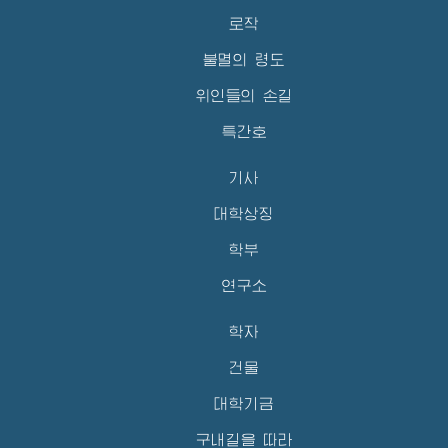
로작
불멸의 령도
위인들의 손길
특간호
기사
대학상징
학부
연구소
학자
건물
대학기금
구내길을 따라