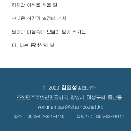
하지만 아직은 작은 별
크나큰 희망과 열정에 넘쳐
날마다 마음속에 보답의 맘이 커가는
아, 나는 룡남산의 별
김일성
© 2020
종합대학
조선민주주의인민공화국 평양시 대성구역 룡남동
ryongnamsan@star-co.net.kp
확스 : 0085-02-381-4410 텔렉스 : 0085-02-18111