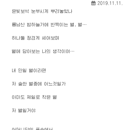
2019.11.11.
은빛보석 눈부시게 뿌려놓았나
룡남산 밤하늘가에 반짝이는 별, 별…
하나둘 정겹게 세여보며
별에 담아보는 나의 생각이여…
내 만일 별이라면
저 숱한 별중에 어느것일가
아마도 제일로 작은 별
저 별일거야
어머니당의 품속에서