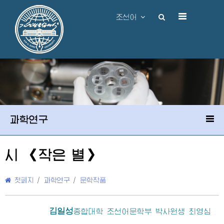
조선어
과학연구
시 《작은 별》
첫페지
/
과학연구
/
문학작품
김일성
종합대학
조선어문학부 박사원생 최영심