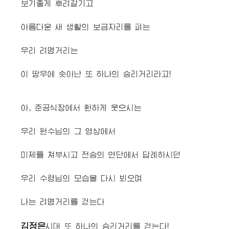
보기좋게 후려갈기고
아름다운 새 생활의 보금자리를 펴는
우리 려명거리는
이 땅우에 솟아난 또 하나의 승리거리라고!
아, 준공식장에서 환하게 웃으시는
우리
원수님
의 그 영상에서
미제를 쳐부시고 전승의 연단에서 답례하시던
우리
수령님
의 모습을 다시 뵈오며
나는 려명거리를 걷는다
김정은
시대 또 하나의 승리거리를 걷는다!