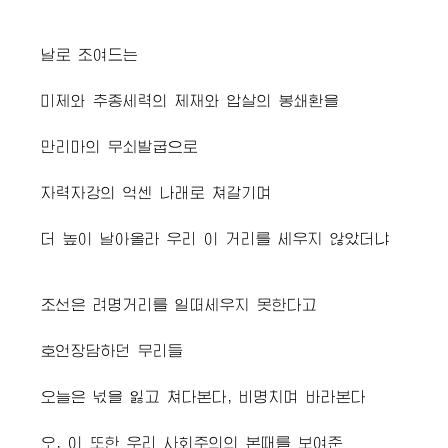
날로 조여드는
미제와 추종세력의 제재와 압살의 봉쇄환을
만리마의 무쇠발굽으로
자력자강의 억센 나래로 쳐갈기며
더 높이 날아올라 우리 이 거리를 세우지 않았더냐
조선은 려명거리를 일떠세우지 못한다고
호언장담하던 무리들
오늘은 넋을 잃고 쳐다본다, 비명치며 바라본다
오, 이 또한 우리 사회주의의 본때를 보여준