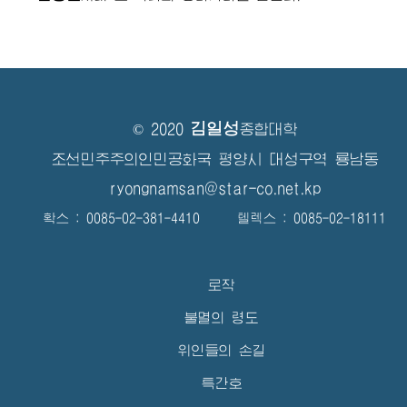
김일성
© 2020
종합대학
조선민주주의인민공화국 평양시 대성구역 룡남동
ryongnamsan@star-co.net.kp
확스 : 0085-02-381-4410 텔렉스 : 0085-02-18111
로작
불멸의 령도
위인들의 손길
특간호