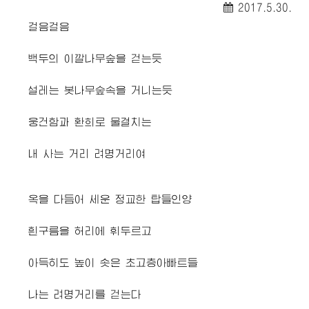
2017.5.30.
걸음걸음
백두의 이깔나무숲을 걷는듯
설레는 봇나무숲속을 거니는듯
웅건함과 환희로 물결치는
내 사는 거리 려명거리여
옥을 다듬어 세운 정교한 탑들인양
흰구름을 허리에 휘두르고
아득히도 높이 솟은 초고층아빠트들
나는 려명거리를 걷는다