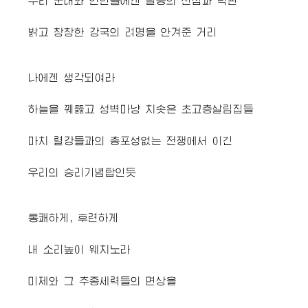
우리 군대와 인민들에겐 필승의 신심과 락관
밝고 창창한 강국의 려명을 안겨준 거리
나에겐 생각되여라
하늘을 꿰뚫고 성벽마냥 치솟은 초고층살림집들
마치 렬강들과의 총포성없는 전쟁에서 이긴
우리의 승리기념탑인듯
통쾌하게, 후련하게
내 소리높이 웨치노라
미제와 그 추종세력들의 면상을