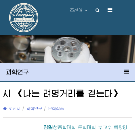
조선어
과학연구
시 《나는 려명거리를 걷는다》
첫페지
/
과학연구
/
문학작품
김일성
종합대학
문학대학 부교수 백광명