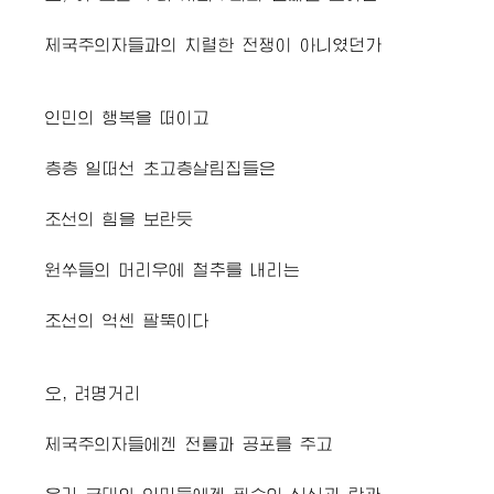
제국주의자들과의 치렬한 전쟁이 아니였던가
인민의 행복을 떠이고
층층 일떠선 초고층살림집들은
조선의 힘을 보란듯
원쑤들의 머리우에 철추를 내리는
조선의 억센 팔뚝이다
오, 려명거리
제국주의자들에겐 전률과 공포를 주고