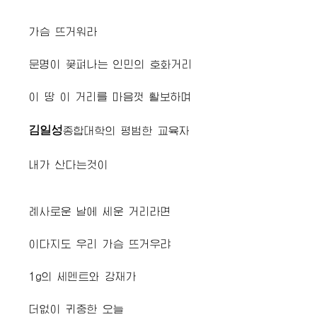
가슴 뜨거워라
문명이 꽃펴나는 인민의 호화거리
이 땅 이 거리를 마음껏 활보하며
김일성
종합대학
의 평범한 교육자
내가 산다는것이
례사로운 날에 세운 거리라면
이다지도 우리 가슴 뜨거우랴
1g의 세멘트와 강재가
더없이 귀중한 오늘