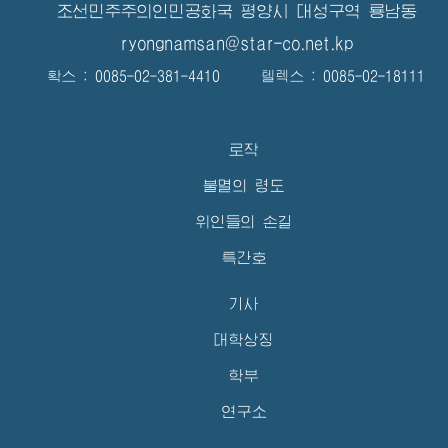
조선민주주의인민공화국 평양시 대성구역 룡남동
ryongnamsan@star-co.net.kp
확스 : 0085-02-381-4410 텔렉스 : 0085-02-18111
로작
불멸의 령도
위인들의 손길
특간호
기사
대학상징
학부
연구소