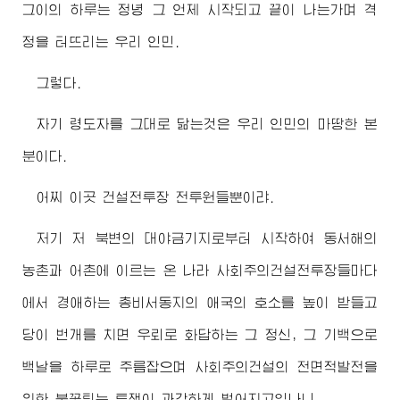
그이의 하루는 정녕 그 언제 시작되고 끝이 나는가며 격
정을 터뜨리는 우리 인민.
그렇다.
자기
령도자
를 그대로 닮는것은 우리 인민의 마땅한 본
분이다.
어찌 이곳 건설전투장 전투원들뿐이랴.
저기 저 북변의 대야금기지로부터 시작하여 동서해의
농촌과 어촌에 이르는 온 나라 사회주의건설전투장들마다
에서
경애하는
총비서동지
의 애국의 호소를 높이 받들고
당이 번개를 치면 우뢰로 화답하는 그 정신, 그 기백으로
백날을 하루로 주름잡으며 사회주의건설의 전면적발전을
위한 불꽃튀는 투쟁이 과감하게 벌어지고있나니,