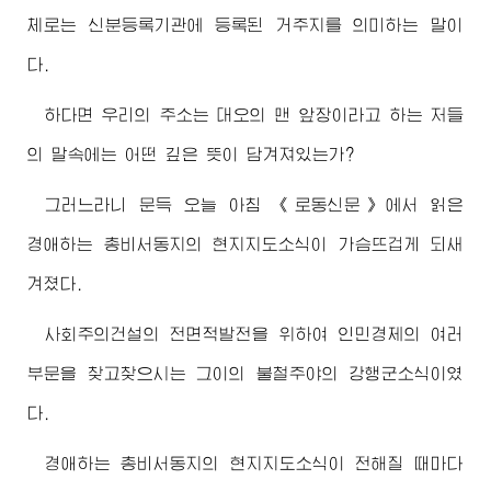
체로는 신분등록기관에 등록된 거주지를 의미하는 말이
다.
하다면 우리의 주소는 대오의 맨 앞장이라고 하는 저들
의 말속에는 어떤 깊은 뜻이 담겨져있는가?
그러느라니 문득 오늘 아침 《로동신문》에서 읽은
경애하는
총비서동지
의 현지지도소식이 가슴뜨겁게 되새
겨졌다.
사회주의건설의 전면적발전을 위하여 인민경제의 여러
부문을 찾고찾으시는 그이의 불철주야의 강행군소식이였
다.
경애하는
총비서동지
의 현지지도소식이 전해질 때마다