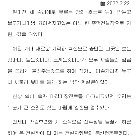
2022.3.22.
얼마전 새 승리에로 부르는 당의 호소를 높이 받들고
불도가니마냥 끓어번지고있는 어느 한 주택건설장으로 지
원나갔을 때였다.
어딜 가나 새로운 기적과 혁신으로 충만된 그곳은 보는
것마다, 듣는것마다, 느끼는것마다가 모두 사람들의 심금
을 뜨겁게 울려주는것으로 하여 작가나 미술가라면 누구
나 서둘러 붓대를 들게 하는 벅찬 현실뿐이였다.
한창 열이 올라 마감미장전투를 다그치고있던 우리는
누군가 큰 소리로 찾는 바람에 일손을 멈추었다.
언제나 가슴후련한 새 소식으로 전투장을 들끓게 하군
하여 온 건설장이 다 아는 건설지휘부의 통신원동무였다.