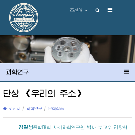
조선어
과학연구
단상 《우리의 주소》
첫페지
/
과학연구
/
문학작품
김일성
종합대학
사회과학연구원 박사 부교수 리광혁