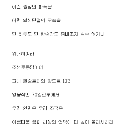
이런 충정의 화폭을
이런 일심단결의 모습을
단 하루도 단 한순간도 흉내조차 낼수 없거니
위대하여라
조선로동당이여
그대 필승불패의 향도를 따라
영웅적인 70일전투에서
우리 인민은 우리 조국은
아름다운 꿈과 리상의 언덕에 더 높이 올라서리라