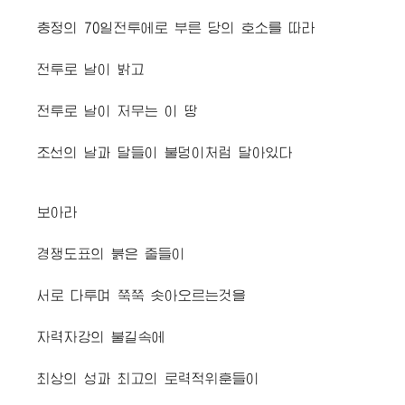
충정의 70일전투에로 부른 당의 호소를 따라
전투로 날이 밝고
전투로 날이 저무는 이 땅
조선의 날과 달들이 불덩이처럼 달아있다
보아라
경쟁도표의 붉은 줄들이
서로 다투며 쭉쭉 솟아오르는것을
자력자강의 불길속에
최상의 성과 최고의 로력적위훈들이