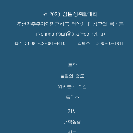
김일성
© 2020
종합대학
조선민주주의인민공화국 평양시 대성구역 룡남동
ryongnamsan@star-co.net.kp
확스 : 0085-02-381-4410 텔렉스 : 0085-02-18111
로작
불멸의 령도
위인들의 손길
특간호
기사
대학상징
학부