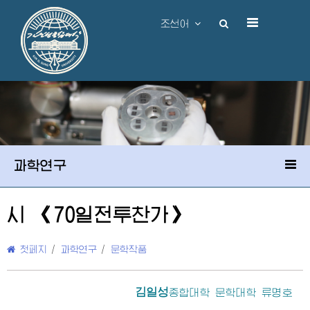
조선어
과학연구
시 《70일전투찬가》
첫페지
/
과학연구
/
문학작품
김일성
종합대학 문학대학 류명호