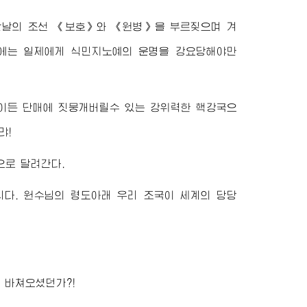
난날의 조선 《보호》와 《원병》을 부르짖으며 겨
에는 일제에게 식민지노예의 운명을 강요당해야만
적이든 단매에 짓뭉개버릴수 있는 강위력한 핵강국으
랴!
으로 달려간다.
니다.
원수님
의 령도아래 우리 조국이 세계의 당당
 바쳐오셨던가?!