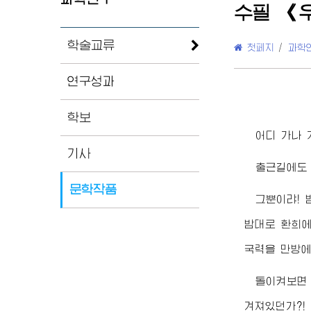
수필 《
학술교류
첫페지
/
과학
연구성과
학보
어디 가나 
기사
출근길에도 
문학작품
그뿐이랴! 
밤대로 환희에
국력을 만방에
돌이켜보면
겨져있던가?!