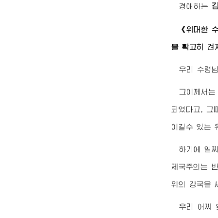
경애하는
《
위대한 
을 확고히 견
우리
수령
그이께서는
되였다고, 그
이길수 있는 
하기에 일
제국주의는 반
위의 강국을 
우리 어찌