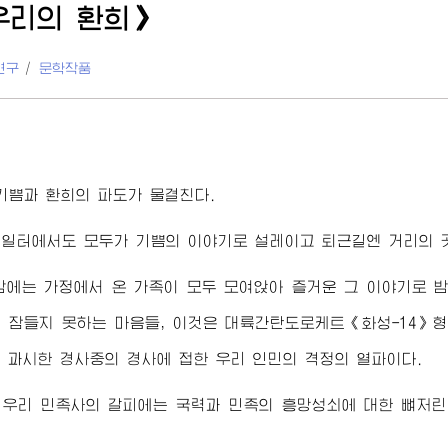
우리의 환희》
연구
/
문학작품
기쁨과 환희의 파도가 물결친다.
일터에서도 모두가 기쁨의 이야기로 설레이고 퇴근길엔 거리의 
밤에는 가정에서 온 가족이 모두 모여앉아 즐거운 그 이야기로 
 잠들지 못하는 마음들, 이것은 대륙간탄도로케트《화성-14》
 과시한 경사중의 경사에 접한 우리 인민의 격정의 열파이다.
 우리 민족사의 갈피에는 국력과 민족의 흥망성쇠에 대한 뼈저린