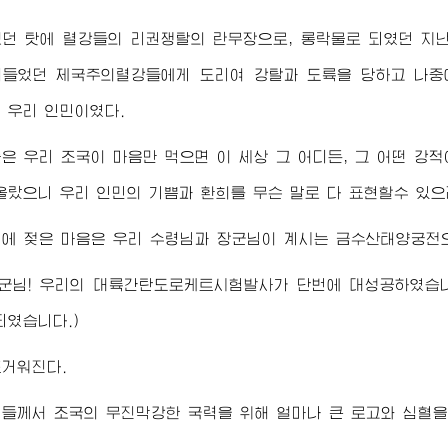
했던 탓에 렬강들의 리권쟁탈의 란무장으로, 롱락물로 되였던 지
려들었던 제국주의렬강들에게 도리여 강탈과 도륙을 당하고 나중
 우리 인민이였다.
은 우리 조국이 마음만 먹으면 이 세상 그 어디든, 그 어떤 강
올랐으니 우리 인민의 기쁨과 환희를 무슨 말로 다 표현할수 있으
희에 젖은 마음은 우리
수령님
과
장군님
이 계시는 금수산태양궁전
군님
! 우리의 대륙간탄도로케트시험발사가 단번에 대성공하였습
되였습니다.)
뜨거워진다.
님
들께서 조국의 무진막강한 국력을 위해 얼마나 큰 로고와 심혈을