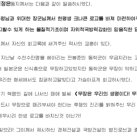
김정은
동지
께서는 다음과 같이 말씀하시였다.
수령님
과
위대한 장군님
께서 한평생 크나큰 로고를 바쳐 마련하
지할수 있게 하는 물질적기초이며 자위적국방력강화의 믿음직한 
님
께서 자신의 회고록에 새겨주신 력사의 교훈이 있다.
 지난날 수천수만명을 헤아리는 전봉준의 동학군이 우금치라는 
때 일본군은 신식총으로 무장하고있었지만 동학군은 무장이 약하고
유리한 형세에서도 참패하고말았다고 가슴아프게 회고하시였다.
찌기 혁명의 길에 나서신 때에 벌써
《무장은 우리의 생명이다! 무
드시 무장으로 때려부셔야 한다는 투쟁의 진리를 밝혀주신 우
세우시려 한생 로고를 바치신것 아닌가!
 잊으랴! 그이께서 제시하신 경제건설과 국방건설의 병진로선과 