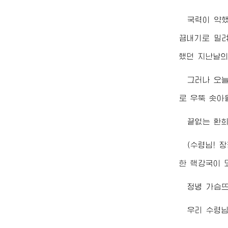
국력이 약
끔내기로 밀
했던 지난날의
그러나 오늘
로 우뚝 솟아
끝없는 환
(
수령님
!
장
한 핵강국이 
정녕 가슴
우리
수령