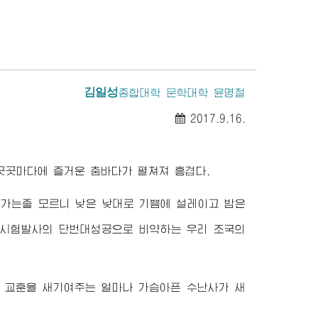
김일성
종합대학
문학대학 윤명철
2017.9.16.
곳곳마다에 즐거운 춤바다가 펼쳐져 흥겹다.
밤가는줄 모르니 낮은 낮대로 기쁨에 설레이고 밤은
형시험발사의 단번대성공으로 비약하는 우리 조국의
 교훈을 새기여주는 얼마나 가슴아픈 수난사가 새