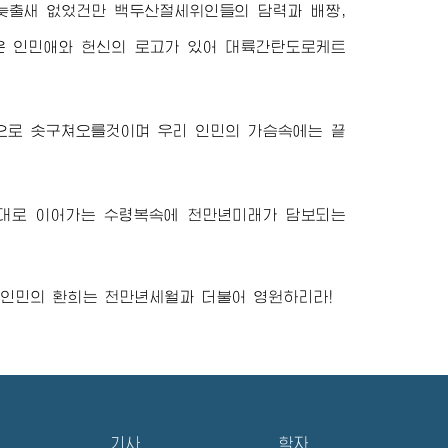
늦출새 없었건만 백두산절세위인들의 담력과 배짱,
운 인민애와 헌신의 로고가 있어 대륙간탄도로케트
덕으로 솟구쳐오를것이며 우리 인민의 가슴속에는 끝
대대로 이어가는 수령복속에 천만년미래가 담보되는
 인민의 환희는 천만년세월과 더불어 영원하리라!
기사
학자