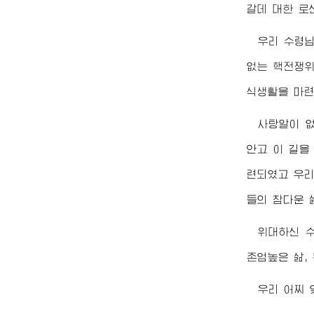
갈데 대한 로
우리
수령
없는 핵전쟁위
식생활을 마
사탕알이 없
안고 이 길을
련되였고 우리
들의 참다운 
위대하신
존엄높은 삶,
우리 어찌 