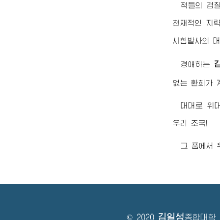
적들의 검
천재적인 지략
시험발사의 대
경애하는
없는 환희가 
대대로
위
우리 조국!
그 품에서 
김일성
© 2020
종합대학