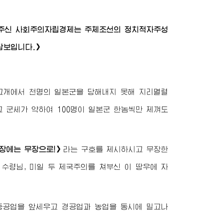
여주신 사회주의자립경제는 주체조선의 정치적자주성
담보입니다.》
고개에서 천명의 일본군을 당해내지 못해 지리멸렬
 군세가 약하여 100명이 일본군 한놈씩만 제껴도
장에는 무장으로!》
라는 구호를 제시하시고 무장한
리
수령님
, 미일 두 제국주의를 쳐부신 이 땅우에 자
중공업을 앞세우고 경공업과 농업을 동시에 밀고나