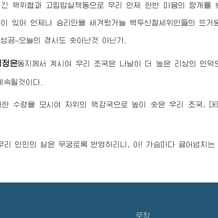
질긴 핵위협과 고립압살책동으로 우리 언제 한번 마음의 탕개를 
이 있어 언제나 승리만을 새겨왔거늘 백두산절세위인들의 뜨거
성공–오늘의 경사도 솟아난것 아닌가.
김정은
동지
께서 계시여 우리 조국은 나날이 더 높은 리상의 언
계속될것이다.
대한 수령
을 모시여 자위의 핵강국으로 높이 솟은 우리 조국, 
우리 인민의 삶은 무궁토록 번영하리니, 아! 가슴마다 끓어넘치는
로작