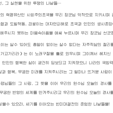
선, 그 실현을 위한 투쟁의 나날들…
님
의 혁명유산인 사회주의조국을 우리
장군님
억척으로 지키시며 
협과 도발책동, 겹쌓이는 대자연피해로 조국과 인민의 생사존망
련해주시지 못하는 마음속아픔을 애써 누르시며 우리
장군님
선군장
이는 살수 있어도 총알이 없이는 살수 없다는 자주적삶의 철리
 가고가리라》는 이 노래구절을 홀로 외우시며 그이께서 헤치신
 인민의 행복한 삶이 굳건히 담보되고 지켜졌으니 나라의 국방
삶과 행복, 무궁한 미래를 지켜주시려는 그 얼마나 뜨거운 사랑
수령님
들의 그 사랑, 그 뜻을 이어 우리의
원수님
오늘의 경사를 
 무궁한 번영의 세계를 안겨주시려고 우리의
원수님
오늘의 경사를
잊을수 있으랴, 세기를 이어오는 반미대결전의 준엄한 나날들을!