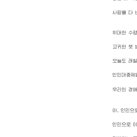
사랑을 다 
위대한
수
고귀한 뜻 
오늘도 래
인민대중제
우리의
경
아, 인민으
인민으로 