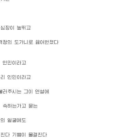
에
 심장이 높뛰고
 격정의 도가니로 끓어번졌다
리 인민이라고
우리 인민이라고
불러주시는 그이 연설에
에 속하는가고 묻는
애의 얼굴에도
결친다 기쁨이 물결친다