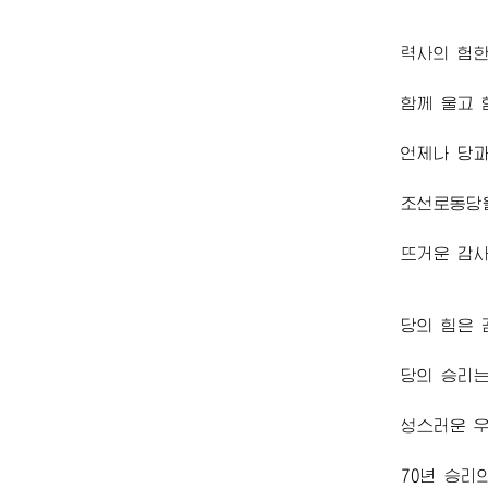
력사의 험
함께 울고 
언제나 당과
조선로동당
뜨거운 감사
당의 힘은 
당의 승리는
성스러운 우
70년 승리