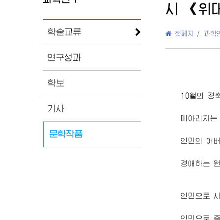
시 《위
학술교류
첫페지
/
과학
연구성과
학보
10월의 경
기사
메아리치는
문학작품
인민의
어
경애하는
인민으로 
인민으로 