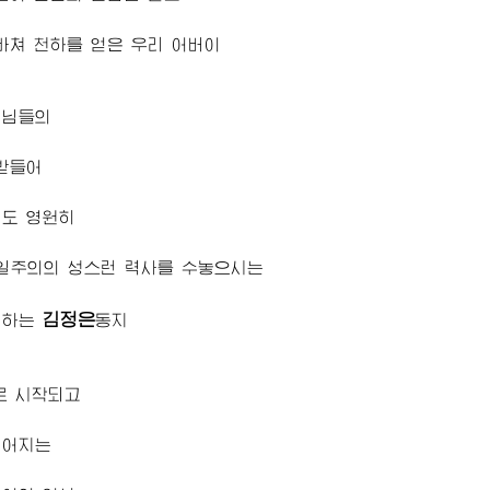
바쳐 천하를 얻은 우리
어버이
령님
들의
받들어
일도 영원히
일주의의 성스런 력사를 수놓으시는
김정은
애하는
동지
로 시작되고
이어지는