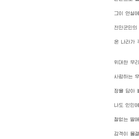
그이 연설
천만군민의
온 나라가
위대한 우
사랑하는 
정을 담아 
나도 인민
철없는 딸
감격이 물