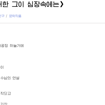
대한 그이 심장속에는》
연구
/
문학작품
축광장 하늘가에
버이
원수님
의 연설
시작되고
줄기찬