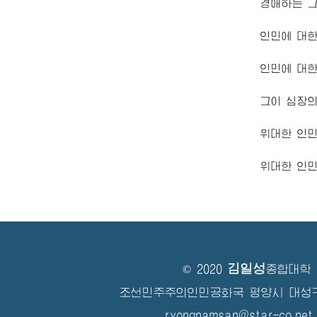
경애하는
그
인민에 대한
인민에 대한
그이 심장의
위대한 인
위대한 인민
김일성
© 2020
종합대학
조선민주주의인민공화국 평양시 대성
ryongnamsan@star-co.net.