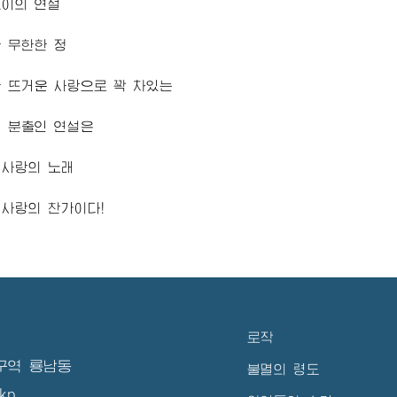
이의 연설
 무한한 정
 뜨거운 사랑으로 꽉 차있는
 분출인 연설은
민사랑의 노래
사랑의 찬가이다!
로작
구역 룡남동
불멸의 령도
kp