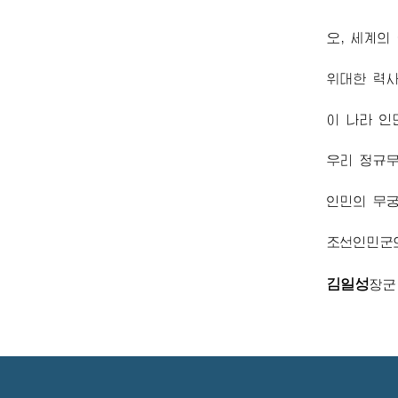
오, 세계의
위대한
력사
이 나라 인
우리 정규
인민의 무
조선인민
김일성
장군