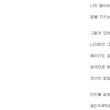
나의 할
아
땅을 지키
그렇게 모
나라없던 그
등어리도 
애국으로 
조선의 청
인민을 깔
호미자루밖