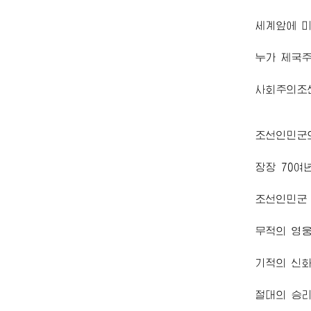
세계앞에 
누가 제국
사회주의조
조선인민군
장장 70여
조선인민군
무적의 영웅
기적의 신화
절대의 승리