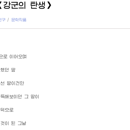
《강군의 탄생》
연구
/
문학작품
으로 이어오며
원했던 땅
고선 땅이건만
아득해보이던 그 땅이
덕으로
것이 된 그날