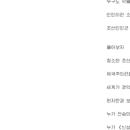
누구도 막
인민이란 
조선인민군
물어보자
청소한 조
제국주의련
세계가 경
원자탄과 
누가 전승
누가 《신