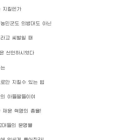
를 지킬텐가
 농민군도 의병대도 아닌
라고 씨벌일 때
은 선언하시였다
라는
로만 지킬수 있는 법
민의 아들딸들이여
 재운 혁명의 총을!
그대들의 운명을
에 억세게 틀어쥐라!