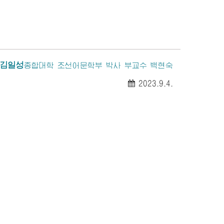
김일성
종합대학
조선어문학부 박사 부교수 백현숙
2023.9.4.