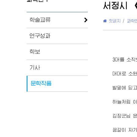
서정시 
학술교류
첫페지
/
과학
연구성과
학보
3대를 소작
기사
대대로 소
문학작품
발밑에 딛
하늘처럼 
김
장군님
은
꿈같이 자기