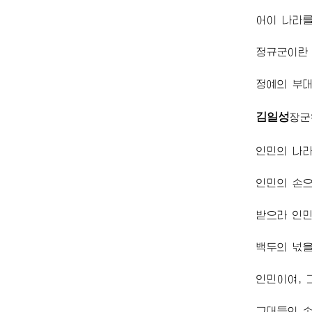
어이 나라
정규군이란
정예의 부대
김일성
장군
인민의 나
인민의 손으
받으라 인
백두의 넋을
인민이여, 
그대들의 손