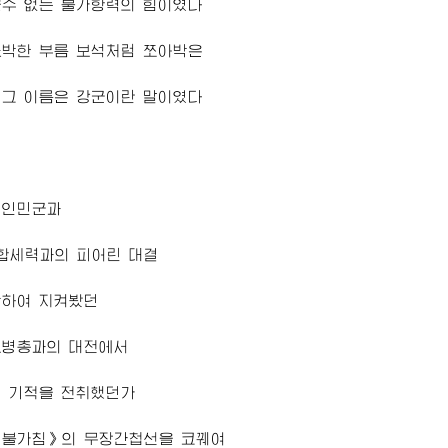
을수 없는 불가항력의 힘이였다
소박한 부름 보석처럼 쪼아박은
 그 이름은 강군이란 말이였다
선인민군과
합세력과의 피어린 대결
악하여 지켜봤던
보병총과의 대전에서
의 기적을 전취했던가
성불가침》의 무장간첩선을 코꿰여