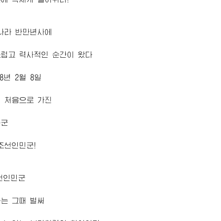
나라 반만년사에
스럽고 력사적인 순간이 왔다
8년 2월 8일
 처음으로 가진
규군
조선인민군!
선인민군
는 그때 벌써