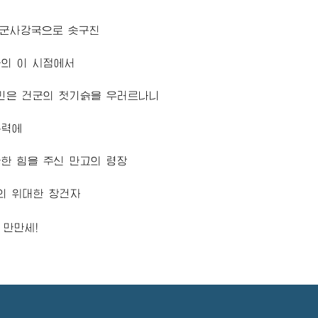
 군사강국으로 솟구친
의 이 시점에서
민은 건군의 첫기슭을 우러르나니
무력에
궁한 힘을 주신 만고의
령장
군의
위대한
창건자
만만세!