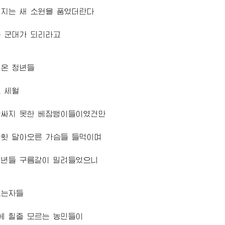
버지
는 새 소원을 품었더란다
는 군대가 되리라고
여온 청년들
 세월
감싸지 못한 베잠뱅이들이였건만
홧홧 달아오른 가슴들 들먹이며
장년들 구름같이 밀려들었으니
보는자들
에 쥘줄 모르는 농민들이