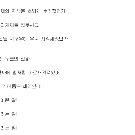
미제의 면상을 호되게 후려쳤던가
주의제재를 짓부시고
선을 지구우에 우뚝 지켜세웠던가
의 무훈의 전과
년사에 별처럼 아로새겨져있어
 그 이름은 세계앞에
이란 말!
라는 말!
라는 말!