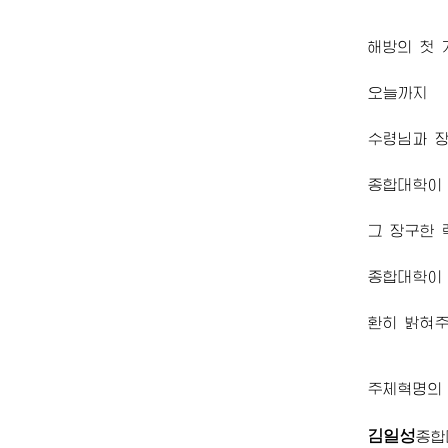
해방의 첫
오늘까지
수령님
과
종합대학
이
그 장구한
종합대학
이
환히 밝혀
주체혁명의
김일성
종합