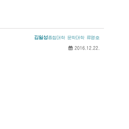
김일성
종합대학
문학대학 류명호
2016.12.22.