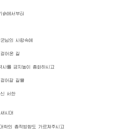
 기슭에서부터
장군님
의 사랑속에
 걸어온 길
 력사를 긍지높이 총화하시고
 걸어갈 길을
주신 서한
 새시대
대학
의 총적방향도 가르쳐주시고