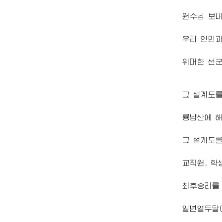
원수님
보내
우리 인민
위대한 선군
그 설계도를
룡남산에 해
그 설계도를
교직원, 학
최후승리를
일년열두달