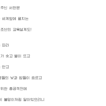
주신 서한은
과 세계앞에 펼치는
조선의 교육설계도!
 따라
가 솟고 별이 뜨고
 안고
생들의 낮과 밤들이 흐르고
 위한 총공격전에
이 불덩이처럼 달아있으려니