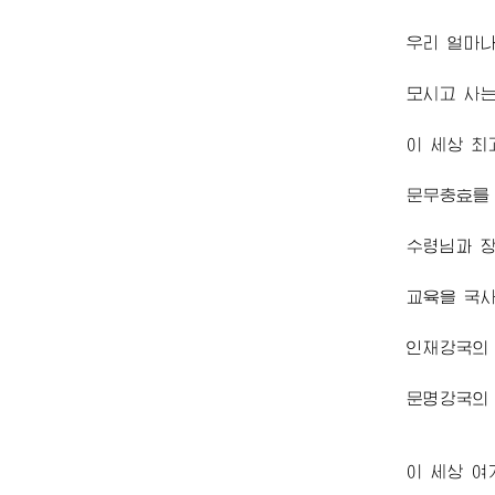
우리 얼마
모시고 사
이 세상 최
문무충효를
수령님
과
교육을 국
인재강국의
문명강국의 
이 세상 여