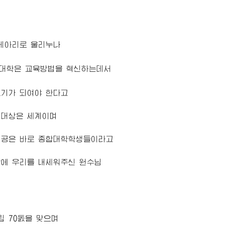
 메아리로 울리누나
대학
은 교육방법을 혁신하는데서
보기가 되여야 한다고
쟁대상은 세계이며
인공은 바로
종합대학
학생들이라고
장에 우리를 내세워주신
원수님
립 70돐을 맞으며