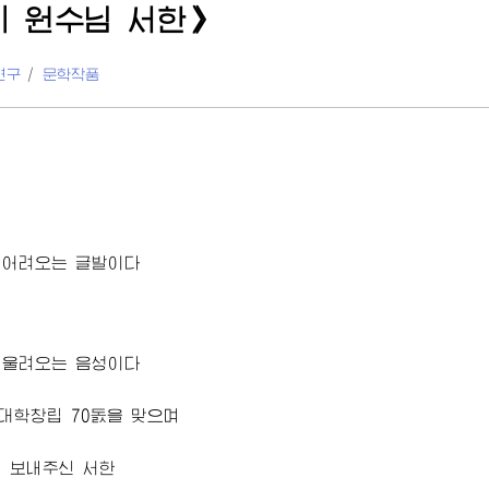
리
원수님
서한》
연구
/
문학작품
 어려오는 글발이다
 울려오는 음성이다
대학
창립 70돐을 맞으며
님
보내주신 서한