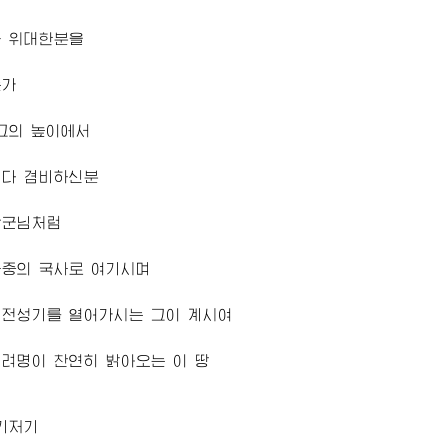
나 위대한분을
는가
고의 높이에서
 다 겸비하신분
장군님
처럼
사중의 국사로 여기시며
 전성기를 열어가시는 그이 계시여
려명이 찬연히 밝아오는 이 땅
기저기