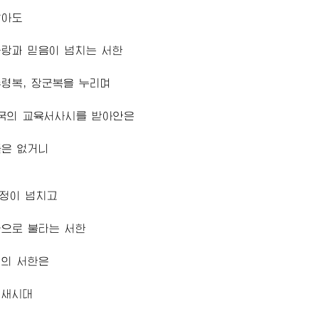
많아도
랑과 믿음이 넘치는 서한
령복, 장군복을 누리며
국의 교육서사시를 받아안은
들은 없거니
 정이 넘치고
국으로 불타는 서한
님
의 서한은
 새시대