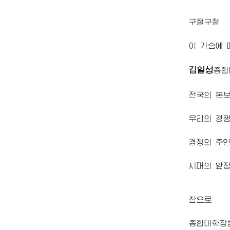
구절구절
이 가슴에
김일성
종합
전국의 본
우리의 경
경쟁의 주
시대의 앞
참으로
종합대학
창