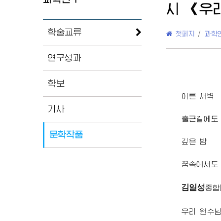
시 《우
학술교류
첫페지
/
과학
연구성과
학보
이른 새벽
기사
출근길에도
문학작품
깊은 밤
꿈속에서도
김일성
종합
우리
원수