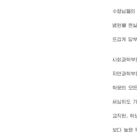
수령님
들의
념원을 현
뜨겁게 당
사회과학부
자연과학부
학문의 모든
세심히도 
교직원, 학
보다 높은