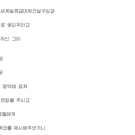
 세계일류급대학건설구상과
실로 꽃피우라고
부하신 그이
문
문
 령역에 걸쳐
가르침을 주시고
생들에게
 목표를 제시해주셨거니