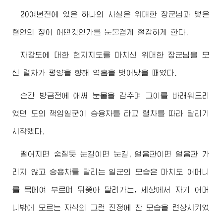
20여년전에 있은 하나의 사실은
위대한
장군님
과 맺은
혈연의 정이 어떤것인가를 눈물겹게 절감하게 한다.
자강도에 대한 현지지도를 마치신
위대한
장군님
을 모
신 렬차가 평양을 향해 역홈을 벗어났을 때였다.
순간 방금전에 애써 눈물을 감추며 그이를 바래워드리
였던 도의 책임일군이 승용차를 타고 렬차를 따라 달리기
시작했다.
떨어지면 숨질듯 눈길이면 눈길, 얼음판이면 얼음판 가
리지 않고 승용차를 달리는 일군의 모습은 마치도 어머니
를 목메여 부르며 뒤쫓아 달려가는, 세상에서 자기 어머
니밖에 모르는 자식의 그런 진정에 찬 모습을 련상시키였