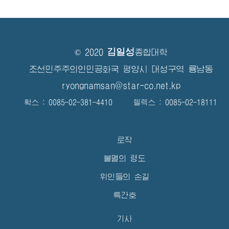
김일성
© 2020
종합대학
조선민주주의인민공화국 평양시 대성구역 룡남동
ryongnamsan@star-co.net.kp
확스 : 0085-02-381-4410 텔렉스 : 0085-02-18111
로작
불멸의 령도
위인들의 손길
특간호
기사