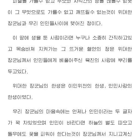
피줄을 가를수 없고 부모와 자식간의 정을 끊을수 없듯
이 그 무엇으로도 가를수 없고 깨뜨릴수 없는것이
위대한
장군님
과 우리 인민들사이에 맺어진 정이다.
이 땅에 생을 둔 사람이라면 누구나 소중히 간직하고있
고 목숨바쳐 지켜가는 그 뜨거운 혈연의 정은
위대한
장군님께서
인민들에게 베풀어주신 육친의 사랑에 뿌리를
두고있다.
위대한
장군님
의 한생은 이민위천의 한생, 인민사랑의
한생이였다.
우리
장군님
의 마음속에는 언제나 인민이라는 두 글자
가 꽉 차있었으며 인민이 바란다면 하늘의 별도 따오고
돌우에도 꽃을 피워야 한다는것이
장군님께서
지니고계신