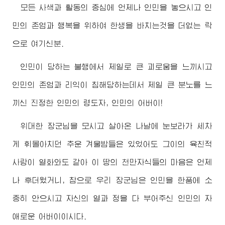
모든 사색과 활동의 중심에 언제나 인민을 놓으시고 인
민의 존엄과 행복을 위하여 한생을 바치는것을 더없는 락
으로 여기신분.
인민이 당하는 불행에서 제일로 큰 괴로움을 느끼시고
인민의 존엄과 리익이 침해당하는데서 제일 큰 분노를 느
끼신 진정한 인민의
령도자
, 인민의
어버이
!
위대한
장군님
을 모시고 살아온 나날에 눈보라가 세차
게 휘몰아치던 추운 겨울밤들은 있었어도 그이의 육친적
사랑이 열화와도 같아 이 땅의 천만자식들의 마음은 언제
나 후더웠거니, 참으로 우리
장군님
은 인민을 한품에 소
중히 안으시고 자신의 열과 정을 다 부어주신 인민의 자
애로운
어버이
이시다.