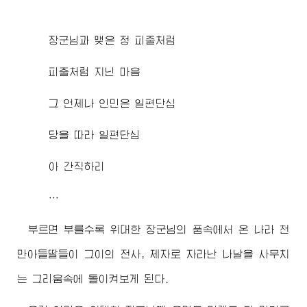
장군님
과 맺은 정 피줄처럼
피줄처럼 지닌 마음
그 언제나 인민은 일편단심
당을 따라 일편단심
아 간직하리
…
부르면 부를수록
위대한
장군님
의 품속에서 온 나라 천
만아들딸들이 그이의 전사, 제자로 자라난 나날을 사무치
는 그리움속에 돌이켜보게 된다.