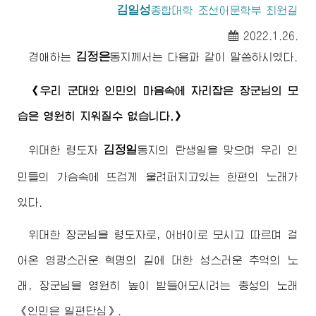
김일성
종합대학
조선어문학부 최원길
2022.1.26.
김정은
경애하는
동지께서
는 다음과 같이 말씀하시였다.
《우리 군대와 인민의 마음속에 자리잡은
장군님
의 모
습은 영원히 지워질수 없습니다.》
김정일
위대한
령도자
동지
의 탄생일을 맞으며 우리 인
민들의 가슴속에 뜨겁게 울려퍼지고있는 한편의 노래가
있다.
위대한
장군님
을
령도자
로,
어버이
로 모시고 따르며 걸
어온 영광스러운 혁명의 길에 대한 성스러운 추억의 노
래,
장군님
을 영원히 높이 받들어모시려는 충성의 노래
《인민은 일편단심》.