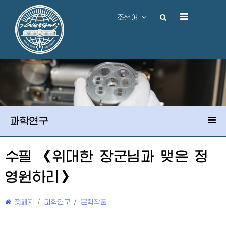
조선어
과학연구
수필 《
위대한
장군님
과 맺은 정
영원하리》
첫페지
/
과학연구
/
문학작품