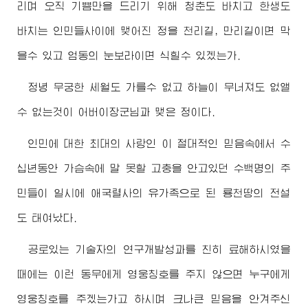
리며 오직 기쁨만을 드리기 위해 청춘도 바치고 한생도
바치는 인민들사이에 맺어진 정을 천리길, 만리길이면 막
을수 있고 엄동의 눈보라이면 식힐수 있겠는가.
정녕 무궁한 세월도 가를수 없고 하늘이 무너져도 없앨
수 없는것이
어버이장군님
과 맺은 정이다.
인민에 대한 최대의 사랑인 이 절대적인 믿음속에서 수
십년동안 가슴속에 말 못할 고충을 안고있던 수백명의 주
민들이 일시에 애국렬사의 유가족으로 된 룡천땅의 전설
도 태여났다.
공로있는 기술자의 연구개발성과를 친히 료해하시였을
때에는 이런 동무에게 영웅칭호를 주지 않으면 누구에게
영웅칭호를 주겠는가고 하시며 크나큰 믿음을 안겨주신