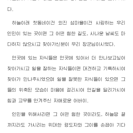
다.
하늘아래 첫동네이건 외진 섬마을이건 사랑하는 우리
인민이 있는 곳이면 그 어떤 험한 길도, 사나운 날씨도 마
다하지 않으시고 찾아가신분이 우리
장군님
이시였다.
먼곳에 있는 자식들은 먼곳에 있어서 더 만나보고싶어
찾아가시고 일을 잘하는 자식들이면 대견하고 기특하시여
찾아가 만나주시였으며 일을 잘못한 자식들이 있으면 그
들의 위축된 모습이 마음에 걸리시여 먼길을 달려가시여
힘과 고무를 안겨주신 자애로운
어버이
.
인민을 위해서라면 그 어떤 험한 곳이라도, 하늘땅 끝
까지라도 가시려는
위대한
령도자
와 그이를 손꼽아 기다