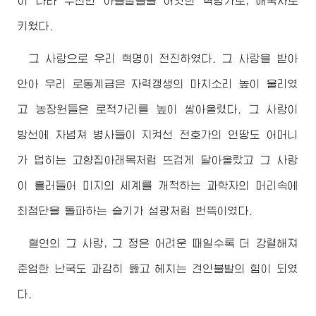
이 나라 수천만 아들딸들을 어엿한 혁명가로, 애국자로
키웠다.
그 사랑으로 우리 혁명이 전진하였다. 그 사랑을 받아
안아 우리 로동계급은 자력갱생의 마치소리 높이 울리였
고 농장원들은 로적가리를 높이 쌓아올렸다. 그 사랑이
방선에 차넘쳐 병사들이 지켜선 전호가의 언땅도 어머니
가 덥히는 고향집아래목처럼 뜨겁게 달아올랐고 그 사랑
이 흘러들어 미지의 세계를 개척하는 과학자의 머리속에
최첨단을 돌파하는 슬기가 섬광처럼 번뜩이였다.
혈연의 그 사랑, 그 정은 어려운 때일수록 더 강렬해져
준엄한 난국도 과감히 뚫고 헤치는 견인불발의 힘이 되였
다.