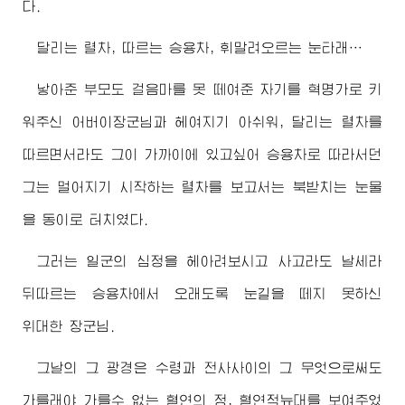
다.
달리는 렬차, 따르는 승용차, 휘말려오르는 눈타래…
낳아준 부모도 걸음마를 못 떼여준 자기를 혁명가로 키
워주신
어버이장군님
과 헤여지기 아쉬워, 달리는 렬차를
따르면서라도 그이 가까이에 있고싶어 승용차로 따라서던
그는 멀어지기 시작하는 렬차를 보고서는 북받치는 눈물
을 동이로 터치였다.
그러는 일군의 심정을 헤아려보시고 사고라도 날세라
뒤따르는 승용차에서 오래도록 눈길을 떼지 못하신
위대한
장군님
.
그날의 그 광경은
수령
과 전사사이의 그 무엇으로써도
가를래야 가를수 없는 혈연의 정, 혈연적뉴대를 보여주었