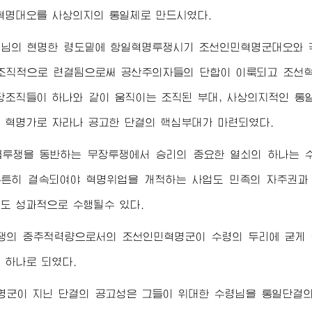
혁명대오를 사상의지의 통일체로 만드시였다.
령님
의 현명한 령도밑에 항일혁명투쟁시기 조선인민혁명군대오와 
조직적으로 련결됨으로써 공산주의자들의 단합이 이룩되고 조선혁
당조직들이 하나와 같이 움직이는 조직된 부대, 사상의지적인 통
 혁명가로 자라나 공고한 단결의 핵심부대가 마련되였다.
급투쟁을 동반하는 무장투쟁에서 승리의 중요한 열쇠의 하나는 수
튼히 결속되여야 혁명위업을 개척하는 사업도 민족의 자주권과
도 성과적으로 수행될수 있다.
쟁의 중추적력량으로서의 조선인민혁명군이 수령의 두리에 굳게 
 하나로 되였다.
명군이 지닌 단결의 공고성은 그들이
위대한
수령님
을 통일단결