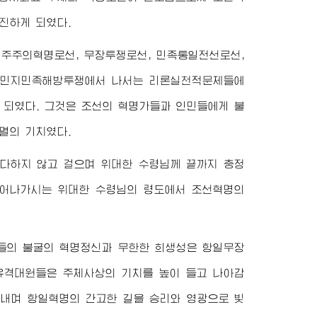
진하게 되였다.
주주의혁명로선, 무장투쟁로선, 민족통일전선로선,
식민지민족해방투쟁에서 나서는 리론실천적문제들에
 되였다. 그것은 조선의 혁명가들과 인민들에게 불
멸의 기치였다.
마다하지 않고 걸으며
위대한
수령님
께 끝까지 충정
끌어나가시는
위대한
수령님
의 령도에서 조선혁명의
들의 불굴의 혁명정신과 무한한 희생성은 항일무장
유격대원들은 주체사상의 기치를 높이 들고 나아감
겨내며 항일혁명의 간고한 길을 승리와 영광으로 빛