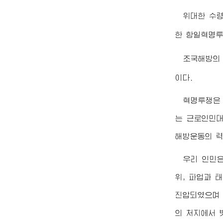
위대한
수
한 항일혁명투
조국해방의
이다.
혁명투쟁은 
는 근로인민대
해방운동의 력
우리 인민은
위, 파업과 
진압되였으며 
의 처지에서