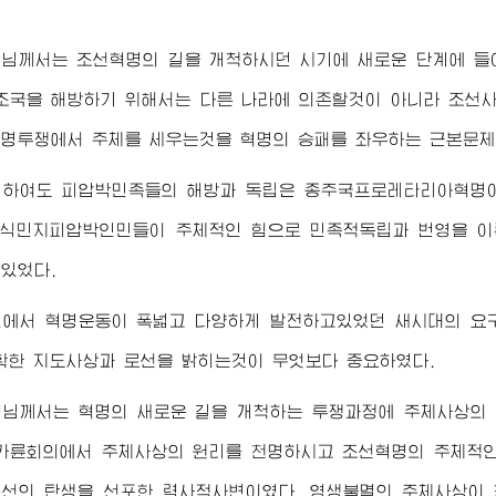
령님
께서는 조선혁명의 길을 개척하시던 시기에 새로운 단계에 들
조국을 해방하기 위해서는 다른 나라에 의존할것이 아니라 조선
명투쟁에서 주체를 세우는것을 혁명의 승패를 좌우하는 근본문제
 하여도 피압박민족들의 해방과 독립은 종주국프로레타리아혁명이
 식민지피압박인민들이 주체적인 힘으로 민족적독립과 번영을 
있었다.
건에서 혁명운동이 폭넓고 다양하게 발전하고있었던 새시대의 요
확한 지도사상과 로선을 밝히는것이 무엇보다 중요하였다.
령님
께서는 혁명의 새로운 길을 개척하는 투쟁과정에 주체사상의 진
카륜회의에서 주체사상의 원리를 천명하시고 조선혁명의 주체적인
선의 탄생을 선포한 력사적사변이였다. 영생불멸의 주체사상이