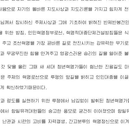
처음으로 자기의 옳바른 지도사상과 지도리론을 가지고 힘차게 전
령님
께서 창시하신 주체사상과 그에 기초하여 밝혀진 반제반봉건민
을 위한 방침, 인민혁명정부로선, 혁명적대중단체건설방침들은 
 주고 조선혁명을 가장 곧바른 길로 전진시키는 강유력한 무기로
과 무궁무진한 힘을 안겨주고 영광스러운 승리의 길을 열어준 불
 갓 닻을 올린 그때 새 세대 청년혁명가들이 험난한 진펄길도 
것은 주체의 혁명로선으로 투쟁의 앞길을 밝히고 인민대중을 이
게 확신하였기때문이다.
상과 령도를 실현하기 위한 투쟁에서 남김없이 발휘된 청년혁명가
에서 항일유격대원들의 숭고한 풍모로 굳건히 이어졌으며 항일
 난관과 시련의 고비를 자력갱생, 간고분투의 혁명정신으로 이