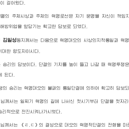
이 걸어왔다.
불멸의 주체사상과 주체의 혁명로선은 자기 운명을 자신이 책임
해방위업을 앞당기는 확고한 담보로 되였다.
김일성
령
동지
께서는 다음으로 혁명대오의 사상의지적통일과 혁
위대한 령도자
이시다.
 승리의 담보이다. 단결의 기치를 높이 들고 나갈 때 혁명투쟁은
 된다.
쟁의 승리는 혁명대오의 불패의 통일단결에 의하여 확고히 담보되
령님
께서는 일찌기 혁명의 길에 나서신 첫시기부터 단결을 첫자리
승리적으로 전진시켜나가시였다.
령님
께서는 《ㅌ.ㄷ》의 결성으로 대오의 혁명적단결의 전형을 