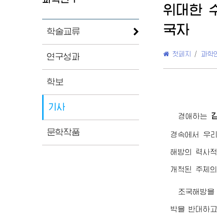
위대한
국자
학술교류
첫페지
/
과학
연구성과
학보
기사
경애하는
문학작품
경속에서 우리
해방의 력사
개척된 주체의
조국해방을
박을 반대하고