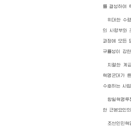
를 결성하여 
위대한
수
의 사령부와 
과정에 모든 
규률성이 강한
치렬한 계
혁명군대가 튼
수호하는 사업
항일혁명투
한 근본요인의
조선인민혁