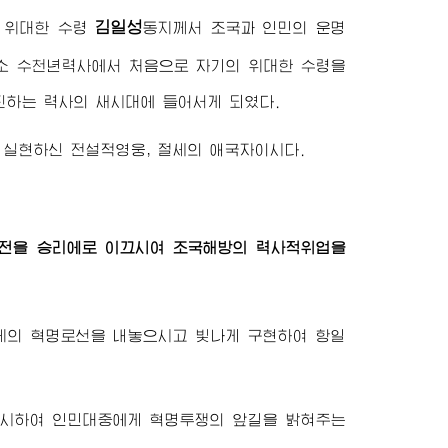
김일성
에
위대한
수령
동지
께서 조국과 인민의 운명
로소 수천년력사에서 처음으로 자기의
위대한 수령
을
진하는 력사의 새시대에 들어서게 되였다.
실현하신 전설적영웅, 절세의 애국자이시다.
대전을 승리에로 이끄시여 조국해방의 력사적위업을
체의 혁명로선을 내놓으시고 빛나게 구현하여 항일
창시하여 인민대중에게 혁명투쟁의 앞길을 밝혀주는