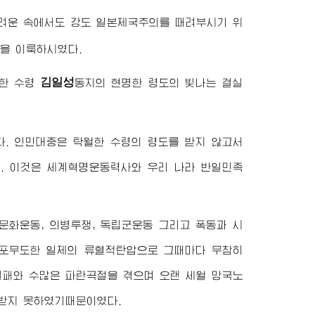
려운 속에서도 강도 일본제국주의를 때려부시기 위
을 이룩하시였다.
김일성
한
수령
동지
의 현명한 령도의 빛나는 결실
다. 인민대중은 탁월한 수령의 령도를 받지 않고서
. 이것은 세계혁명운동력사와 우리 나라 반일민족
문화운동, 의병투쟁, 독립군운동 그리고 폭동과 시
 횡포무도한 일제의 류혈적탄압으로 그때마다 무참히
실패와 수많은 파란곡절을 겪으며 오랜 세월 망국노
 받지 못하였기때문이였다.