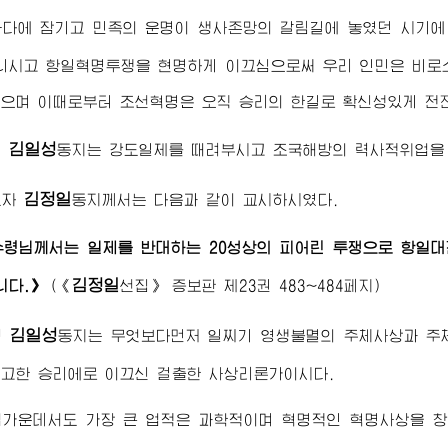
바다에 잠기고 민족의 운명이 생사존망의 갈림길에 놓였던 시기
니시고 항일혁명투쟁을 현명하게 이끄심으로써 우리 인민은 비
으며 이때로부터 조선혁명은 오직 승리의 한길로 확신성있게 전
김일성
령
동지
는 강도일제를 때려부시고 조국해방의 력사적위업을 
김정일
도자
동지
께서는 다음과 같이 교시하시였다.
수령님
께서는 일제를 반대하는 20성상의 피어린 투쟁으로 항일
김정일
니다.》
(
《
선집》
증보판 제23권 483~484페지)
김일성
령
동지
는 무엇보다먼저 일찌기 영생불멸의 주체사상과 주
고한 승리에로 이끄신 걸출한 사상리론가이시다.
업가운데서도 가장 큰 업적은 과학적이며 혁명적인 혁명사상을 