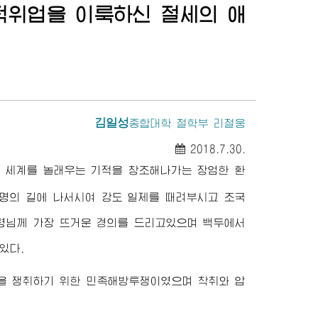
적위업을 이룩하신 절세의 애
김일성
종합대학
철학부 리철웅
2018.7.30.
 세계를 놀래우는 기적을 창조해나가는 장엄한 환
혁명의 길에 나서시여 강도 일제를 때려부시고 조국
령님
께 가장 뜨거운 경의를 드리고있으며 백두에서
있다.
을 쟁취하기 위한 민족해방투쟁이였으며 착취와 압