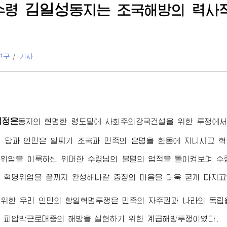
김일성
수령
동지
는 조국해방의 력사
연구
/
기사
김정은
동지
의 현명한 령도밑에 사회주의강국건설을 위한 투쟁에서
 당과 인민은 일찌기 조국과 민족의 운명을 한몸에 지니시고 
적위업을 이룩하신
위대한
수령님
의 불멸의 업적을 돌이켜보며
수
 혁명위업을 끝까지 완성해나갈 충정의 마음을 더욱 굳게 다지고
 위한 우리 인민의 항일혁명투쟁은 민족의 자주권과 나라의 독립
 피압박근로대중의 해방을 실현하기 위한 계급해방투쟁이였다.