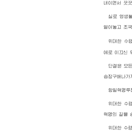
내이면서 꿋꿋
실로 영생
열어놓고 조국
위대한
수
에로 이끄신
단결은 모든
승장구해나가게
항일혁명투
위대한
수
혁명의 길을 
위대한
수