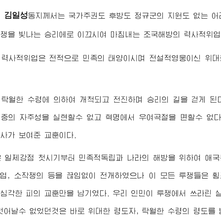
김일성
령
동지
께서는 국가주권도 후방도 정규군의 지원도 없는 어
쟁을 빛나는 승리에로 이끄시여 마침내는 조국해방의 력사적위업
 력사적위업은 전적으로 민족의 태양이시며 전설적영웅이신
위대
탁월한 수령에 의하여 개척되고 전진하며 승리의 길을 걷게 된
중의 자주성을 실현할수 없고 혁명에서 우여곡절을 면할수 없다
사가 보여준 교훈이다.
 일제강점 첫시기부터 민족적독립과 나라의 해방을 위하여 애국
태업, 소작쟁의 등을 끊임없이 전개하였으나 이 모든 투쟁들은
심각한 피의 교훈만을 남기였다. 우리 인민이 투쟁에서 쓰라린 
 벗어날수 없었던것은 바로
위대한 령도자
, 탁월한 수령의 령도를