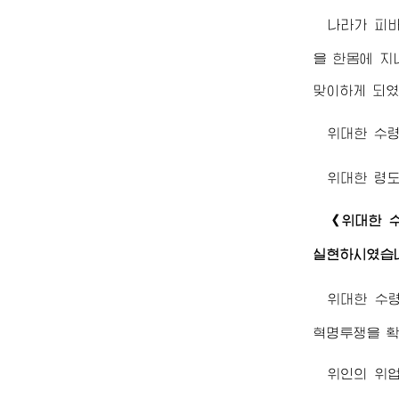
나라가 피
을 한몸에 지
맞이하게 되였
위대한
수
위대한
령
《
위대한
실현하시였습
위대한
수
혁명투쟁을 확
위인의 위