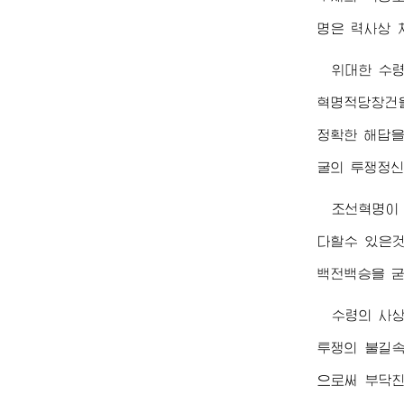
명은 력사상 
위대한
수
혁명적당창건
정확한 해답을
굴의 투쟁정신
조선혁명이
다할수 있은
백전백승을 굳
수령의 사
투쟁의 불길속
으로써 부닥친