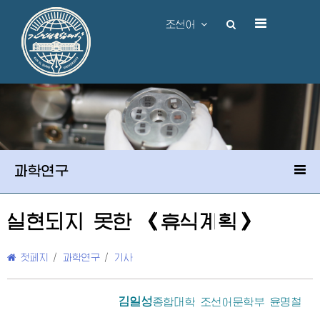
조선어
과학연구
실현되지 못한 《휴식계획》
첫페지
/
과학연구
/
기사
김일성
종합대학
조선어문학부 윤명철