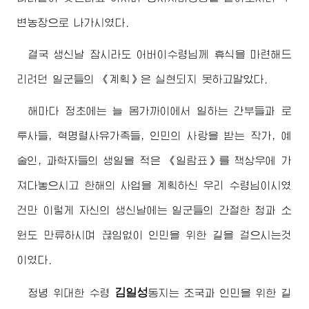
변농장으로 나가시였다.
결국 생신날 잠시라도
어버이수령님
께 휴식을 마련해드
리려던 일군들의 《계획》은 실현되지 못하고말았다.
해마다 정초에는 늘 몸가까이에서 일하는 간부들과 로
투사들, 혁명렬사유가족들, 인민의 사랑을 받는 작가, 예
술인, 과학자들의 생일을 적은 《일람표》를 책상우에 가
져다놓으시고 한해의 사업을 계획하신 우리
수령님
이시였
건만 이렇게 자신의 생신날에는 일군들의 간절한 청과 소
원도 만류하시며 끊임없이 인민을 위한 길을 걸으시는것
이였다.
김일성
정녕
위대한
수령
동지
는 조국과 인민을 위한 길