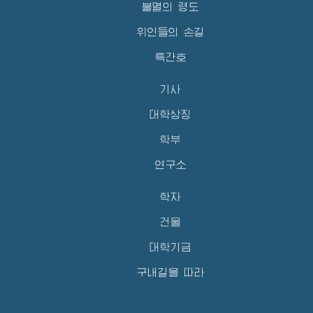
불멸의 령도
위인들의 손길
특간호
기사
대학상징
학부
연구소
학자
건물
대학기금
구내길을 따라