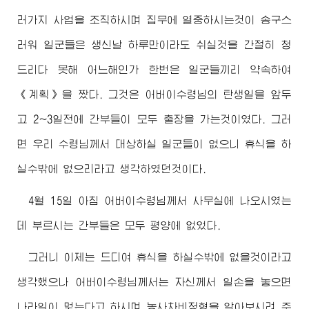
러가지 사업을 조직하시며 집무에 열중하시는것이 송구스
러워 일군들은 생신날 하루만이라도 쉬실것을 간절히 청
드리다 못해 어느해인가 한번은 일군들끼리 약속하여
《계획》을 짰다. 그것은
어버이수령님
의 탄생일을 앞두
고 2~3일전에 간부들이 모두 출장을 가는것이였다. 그러
면 우리
수령님께서
대상하실 일군들이 없으니 휴식을 하
실수밖에 없으리라고 생각하였던것이다.
4월 15일 아침
어버이수령님께서
사무실에 나오시였는
데 부르시는 간부들은 모두 평양에 없었다.
그러니 이제는 드디여 휴식을 하실수밖에 없을것이라고
생각했으나
어버이수령님께서
는 자신께서 일손을 놓으면
나라일이 멎는다고 하시며 농사차비정형을 알아보시려 주