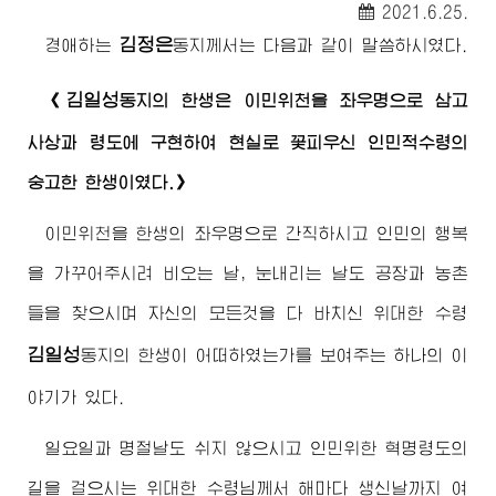
2021.6.25.
김정은
경애하는
동지
께서는 다음과 같이 말씀하시였다.
김일성
《
동지
의 한생은 이민위천을 좌우명으로 삼고
사상과 령도에 구현하여 현실로 꽃피우신 인민적
수령
의
숭고한 한생이였다.》
이민위천을 한생의 좌우명으로 간직하시고 인민의 행복
을 가꾸어주시려 비오는 날, 눈내리는 날도 공장과 농촌
들을 찾으시며 자신의 모든것을 다 바치신
위대한
수령
김일성
동지
의 한생이 어떠하였는가를 보여주는 하나의 이
야기가 있다.
일요일과 명절날도 쉬지 않으시고 인민위한 혁명령도의
길을 걸으시는
위대한
수령님께서
해마다 생신날까지 여