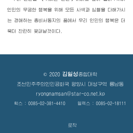
인민의 무궁한 행복을 위해 모든 사색과 심혈을 다해가시
는
경애하는
총비서동지
의 품에서 우리 인민의 행복은 더
욱더 찬란히 꽃펴날것이다.
김일성
© 2020
종합대학
조선민주주의인민공화국 평양시 대성구역 룡남동
ryongnamsan@star-co.net.kp
확스 : 0085-02-381-4410 텔렉스 : 0085-02-18111
로작