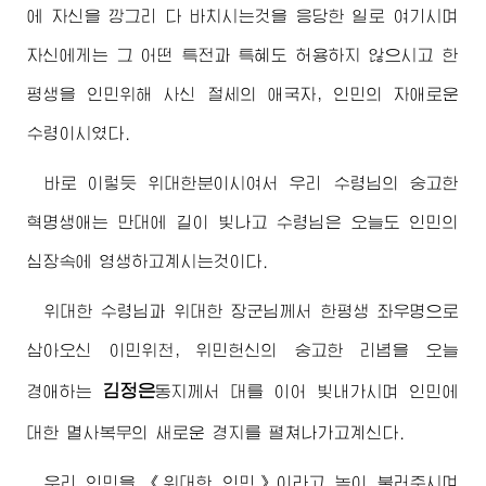
에 자신을 깡그리 다 바치시는것을 응당한 일로 여기시며
자신에게는 그 어떤 특전과 특혜도 허용하지 않으시고 한
평생을 인민위해 사신 절세의 애국자, 인민의 자애로운
수령
이시였다.
바로 이렇듯
위대한
분이시여서 우리
수령님
의 숭고한
혁명생애는 만대에 길이 빛나고
수령님
은 오늘도 인민의
심장속에 영생하고계시는것이다.
위대한
수령님
과
위대한
장군님께서
한평생 좌우명으로
삼아오신 이민위천, 위민헌신의 숭고한 리념을 오늘
김정은
경애하는
동지
께서 대를 이어 빛내가시며 인민에
대한 멸사복무의 새로운 경지를 펼쳐나가고계신다.
우리 인민을 《
위대한
인민》이라고 높이 불러주시며