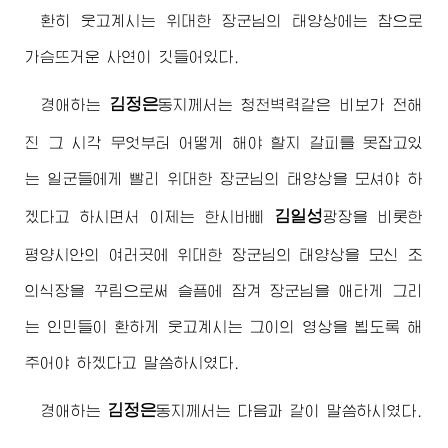
환히 웃고계시는
위대한
장군님
의 태양상에는 참으로
가슴뜨거운 사연이 깃들어있다.
김정은
경애하는
동지
께서는 청천벽력같은 비보가 전해
진 그 시각 무엇부터 어떻게 해야 할지 갈피를 못잡고있
는 일군들에게 빨리
위대한
장군님
의 태양상을 모셔야 하
김일성
겠다고 하시면서 이제는 한시바삐
광장을 비롯한
평양시안의 여러곳에
위대한
장군님
의 태양상을 모신 조
의식장을 꾸림으로써 슬픔에 잠겨
장군님
을 애타게 그리
는 인민들이 환하게 웃고계시는 그이의 영상을 뵙도록 해
주어야 하겠다고 말씀하시였다.
김정은
경애하는
동지
께서는 다음과 같이 말씀하시였다.